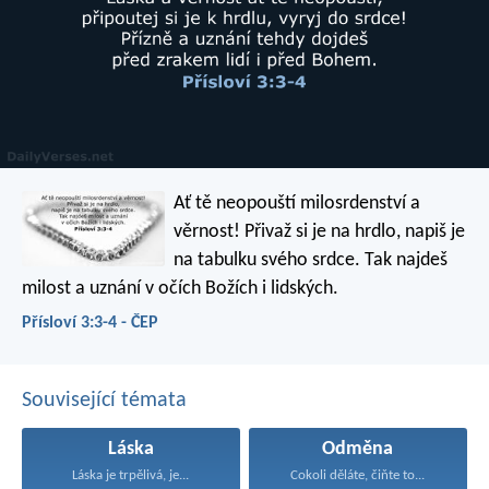
Ať tě neopouští milosrdenství a
věrnost!
Přivaž si je na hrdlo,
napiš je
na tabulku svého srdce.
Tak najdeš
milost a uznání
v očích Božích i lidských.
Přísloví 3:3-4 - ČEP
Související témata
Láska
Odměna
Láska je trpělivá, je...
Cokoli děláte, čiňte to...