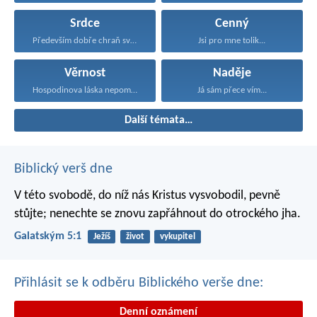
Srdce
Cenný
Především dobře chraň své...
Jsi pro mne tolik...
Věrnost
Naděje
Hospodinova láska nepomíjí, jeho...
Já sám přece vím...
Další témata…
Biblický verš dne
V této svobodě, do níž nás Kristus vysvobodil, pevně
stůjte; nenechte se znovu zapřáhnout do otrockého jha.
Galatským 5:1
Ježíš
život
vykupitel
Přihlásit se k odběru Biblického verše dne:
Denní oznámení