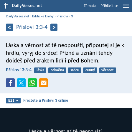
DailyVerses.net
Témata
Přihlásit se
DailyVerses.net
›
Biblické knihy
›
Přísloví
›
3
Přísloví 3:3-4
Láska a věrnost ať tě neopouští,
připoutej si je k
hrdlu, vyryj do srdce!
Přízně a uznání tehdy
dojdeš
před zrakem lidí i před Bohem.
Přísloví 3:3-4
láska
odměna
srdce
cenný
věrnost
Přečtěte si
Přísloví 3
online
B21