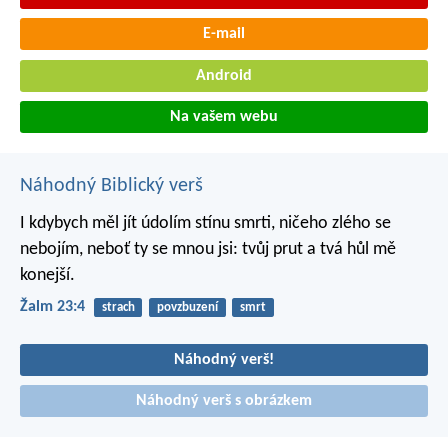
E-mail
Android
Na vašem webu
Náhodný Biblický verš
I kdybych měl jít údolím stínu smrti,
ničeho zlého se
nebojím,
neboť ty se mnou jsi:
tvůj prut a tvá hůl mě
konejší.
Žalm 23:4
strach
povzbuzení
smrt
Náhodný verš!
Náhodný verš s obrázkem