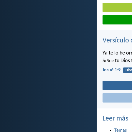
Versículo 
Ya te lo he o
S
eñor
tu Dios
Josué 1:9
Dio
Leer más
Temas