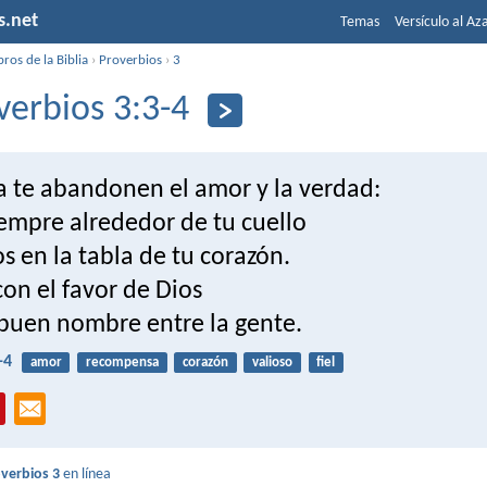
s.net
Temas
Versículo al Az
bros de la Biblia
›
Proverbios
›
3
verbios 3:3-4
 te abandonen el amor y la verdad:
iempre alrededor de tu cuello
os en la tabla de tu corazón.
on el favor de Dios
 buen nombre entre la gente.
-4
amor
recompensa
corazón
valioso
fiel
verbios 3
en línea