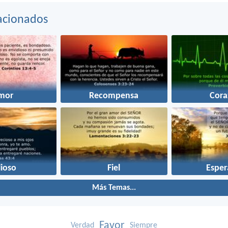
acionados
mor
Recompensa
Cora
lioso
Fiel
Esper
Más Temas...
Favor
Verdad
Siempre