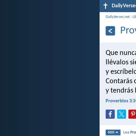
DailyVerse
DailyVerses.net
›
Li
Pro
Que nunca
llévalos s
y escríbel
Contarás c
y tendrás
Proverbios 3:3
Lea
Pro
NVI