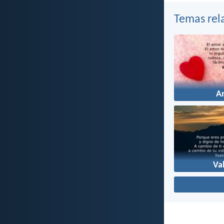
Temas rel
A
Va