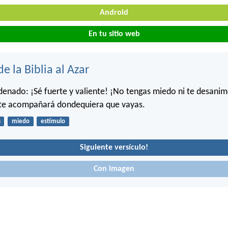
Android
En tu sitio web
de la Biblia al Azar
rdenado: ¡Sé fuerte y valiente! ¡No tengas miedo ni te desanim
 te acompañará dondequiera que vayas.
s
miedo
estímulo
Siguiente versículo!
Con imagen