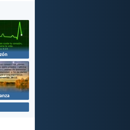
zón
anza