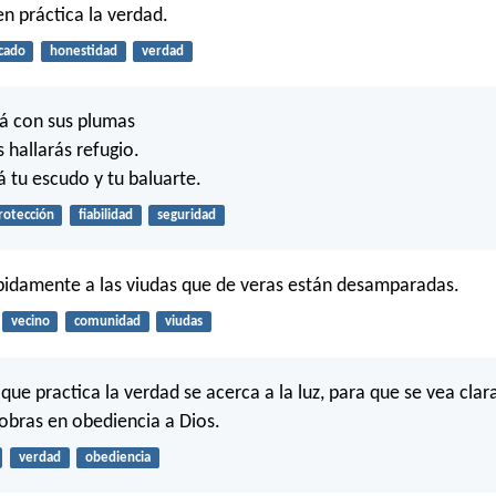
 práctica la verdad.
cado
honestidad
verdad
rá con sus plumas
s hallarás refugio.
á tu escudo y tu baluarte.
rotección
fiabilidad
seguridad
idamente a las viudas que de veras están desamparadas.
vecino
comunidad
viudas
 que practica la verdad se acerca a la luz, para que se vea cl
obras en obediencia a Dios.
verdad
obediencia