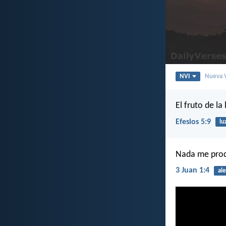
NVI
Nueva V
El fruto de la
Efesios 5:9
lu
Nada me produ
3 Juan 1:4
ale