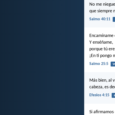
No me niegue
que siempre m
Salmo 40:11
Encamíname e
Y enséñame,
porque tú ere
¡En ti pongo 
Salmo 25:5
v
Más bien, al 
cabeza, es dec
Efesios 4:15
Si afirmamos 