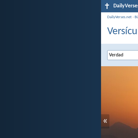
DailyVerse
DailyVerses.net
›
B
Versícu
«