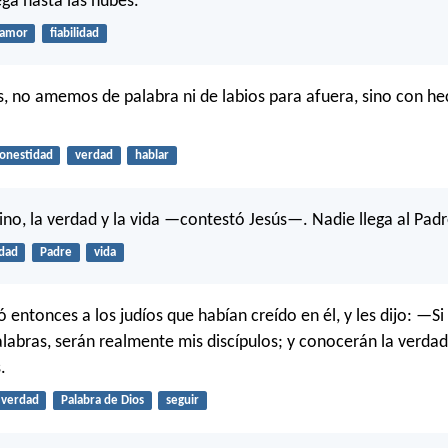
ega hasta las nubes.
amor
fiabilidad
s, no amemos de palabra ni de labios para afuera, sino con he
onestidad
verdad
hablar
ino, la verdad y la vida —contestó Jesús—. Nadie llega al Padr
dad
Padre
vida
ió entonces a los judíos que habían creído en él, y les dijo: —S
alabras, serán realmente mis discípulos; y conocerán la verdad
.
verdad
Palabra de Dios
seguir