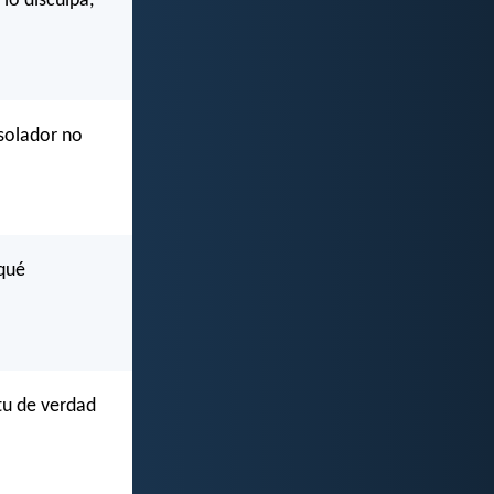
lo disculpa,
nsolador no
 qué
tu de verdad