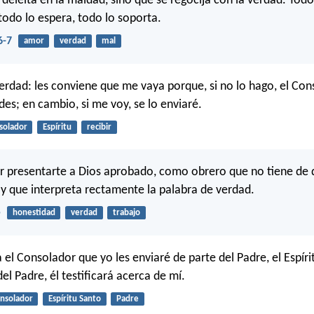
deleita en la maldad, sino que se regocija con la verdad. Todo 
 todo lo espera, todo lo soporta.
6-7
amor
verdad
mal
verdad: les conviene que me vaya porque, si no lo hago, el Co
des; en cambio, si me voy, se lo enviaré.
solador
Espíritu
recibir
r presentarte a Dios aprobado, como obrero que no tiene de
y que interpreta rectamente la palabra de verdad.
5
honestidad
verdad
trabajo
el Consolador que yo les enviaré de parte del Padre, el Espíri
l Padre, él testificará acerca de mí.
nsolador
Espíritu Santo
Padre