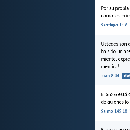
Por su propia
como los prim
Santiago 1:18
Ustedes son d
ha sido un as
miente, expre
mentira!
Juan 8:44
dia
El S
eñor
está c
de quienes lo
Salmo 145:18