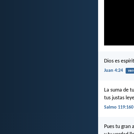
Dios es espír
Juan 4:24
ver
La suma de tu
tus justas le
Salmo 119:160
Pues tu gran 