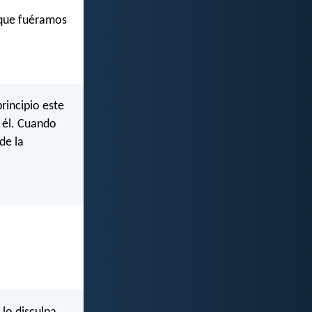
 que fuéramos
rincipio este
 él. Cuando
de la