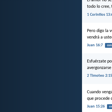
El amor no se 
todo lo cree,
1 Corintios 13:
Pero digo la 
vendrá a uste
Juan 16:7
con
Esfuérzate po
avergonzarse 
2 Timoteo 2:1
Cuando venga 
que procede de
Juan 15:26
co