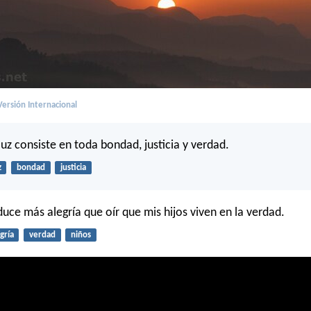
ersión Internacional
 luz consiste en toda bondad, justicia y verdad.
z
bondad
justicia
ce más alegría que oír que mis hijos viven en la verdad.
gría
verdad
niños