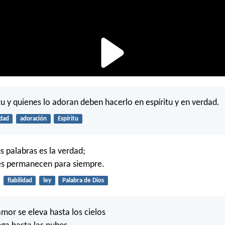
itu y quienes lo adoran deben hacerlo en espíritu y en verdad.
dad
adoración
Espíritu
s palabras es la verdad;
yes permanecen para siempre.
fiabilidad
ley
Palabra de Dios
amor se eleva hasta los cielos