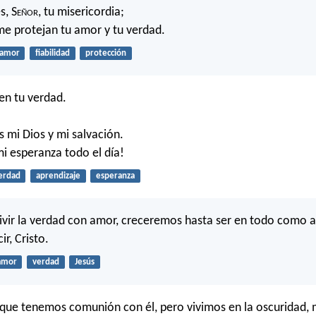
s, S
eñor
, tu misericordia;
e protejan tu amor y tu verdad.
amor
fiabilidad
protección
n tu verdad.
s mi Dios y mi salvación.
mi esperanza todo el día!
erdad
aprendizaje
esperanza
vivir la verdad con amor, creceremos hasta ser en todo como a
ir, Cristo.
amor
verdad
Jesús
que tenemos comunión con él, pero vivimos en la oscuridad,