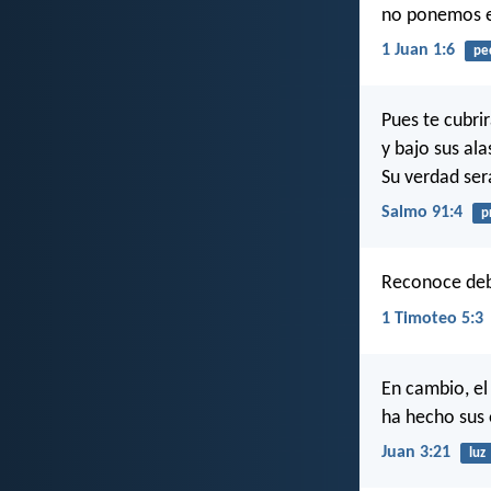
no ponemos en
1 Juan 1:6
pe
Pues te cubri
y bajo sus ala
Su verdad ser
Salmo 91:4
p
Reconoce deb
1 Timoteo 5:3
En cambio, el
ha hecho sus 
Juan 3:21
luz