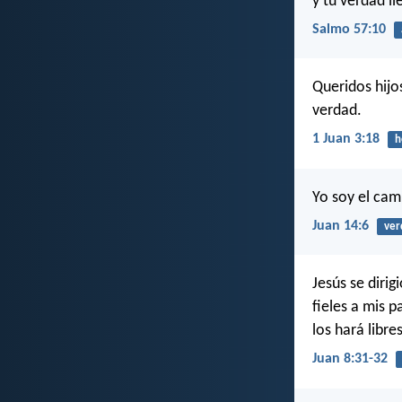
y tu verdad ll
Salmo 57:10
Queridos hijo
verdad.
1 Juan 3:18
h
Yo soy el cam
Juan 14:6
ver
Jesús se dirig
fieles a mis p
los hará libres
Juan 8:31-32