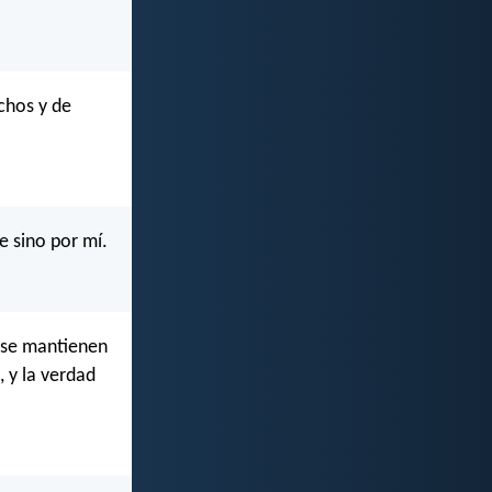
chos y de
e sino por mí.
i se mantienen
, y la verdad