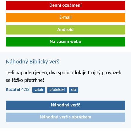
Denní oznámení
E-mail
Android
Na vašem webu
Náhodný Biblický verš
Je-li napaden jeden, dva spolu odolají;
trojitý provázek
se těžko přetrhne!
Kazatel 4:12
vztah
přátelství
síla
Náhodný verš!
Náhodný verš s obrázkem