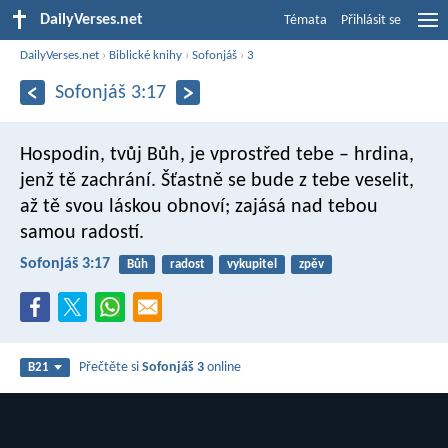
DailyVerses.net
Témata
Přihlásit se
DailyVerses.net
›
Biblické knihy
›
Sofonjáš
›
3
Sofonjáš 3:17
Hospodin, tvůj Bůh, je vprostřed tebe –
hrdina,
jenž tě zachrání.
Šťastně se bude z tebe veselit,
až tě svou láskou obnoví;
zajásá nad tebou
samou radostí.
Sofonjáš 3:17
Bůh
radost
vykupitel
zpěv
Přečtěte si
Sofonjáš 3
online
B21