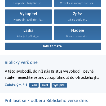
Hospodin, tvůj Bůh, je...
Vždycky se radujte. Neustále...
Vykupitel
Zpěv
Hospodin, tvůj Bůh, je...
Já ale budu o...
Láska
Naděje
Láska je trpělivá, je...
Já sám přece vím...
Další témata…
Biblický verš dne
V této svobodě, do níž nás Kristus vysvobodil, pevně
stůjte; nenechte se znovu zapřáhnout do otrockého jha.
Galatským 5:1
Ježíš
život
vykupitel
Přihlásit se k odběru Biblického verše dne: