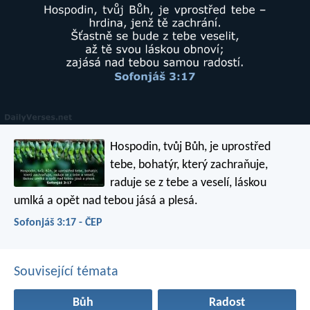
Hospodin, tvůj Bůh, je uprostřed
tebe,
bohatýr, který zachraňuje,
raduje se z tebe a veselí,
láskou
umlká
a opět nad tebou jásá a plesá.
Sofonjáš 3:17 - ČEP
Související témata
Bůh
Radost