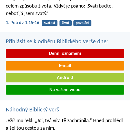
celém způsobu života. Vždyť je psáno: ‚Svatí buďte,
neboť já jsem svatý.‘
1. Petrův 1:15-16
svatost
život
povolání
Přihlásit se k odběru Biblického verše dne:
Denní oznámení
E-mail
Android
Na vašem webu
Náhodný Biblický verš
Ježíš mu řekl: „Jdi, tvá víra tě zachránila.“ Hned prohlédl
a šel tou cestou za ním.