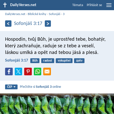
DailyVerses.net
Témata
Přihlásit se
DailyVerses.net
›
Biblické knihy
›
Sofonjáš
›
3
Sofonjáš 3:17
Hospodin, tvůj Bůh, je uprostřed tebe,
bohatýr,
který zachraňuje,
raduje se z tebe a veselí,
láskou umlká
a opět nad tebou jásá a plesá.
Sofonjáš 3:17
Bůh
radost
vykupitel
zpěv
Přečtěte si
Sofonjáš 3
online
ČEP