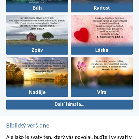
Bůh
Radost
Zpěv
Láska
Naděje
Víra
Další témata…
Biblický verš dne
Ale jako je svatý ten, který vás povolal, buďte i vy svatí v