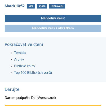
Marek 10:52
víra
spása
uzdravení
Náhodný verš!
Náhodný verš s obrázkem
Pokračovat ve čtení
Témata
Archiv
Biblické knihy
Top 100 Biblických veršů
Darujte
Darem podpořte DailyVerses.net: