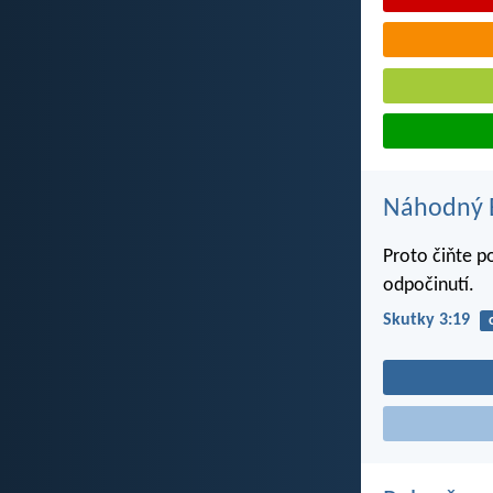
Náhodný B
Proto čiňte p
odpočinutí.
Skutky 3:19