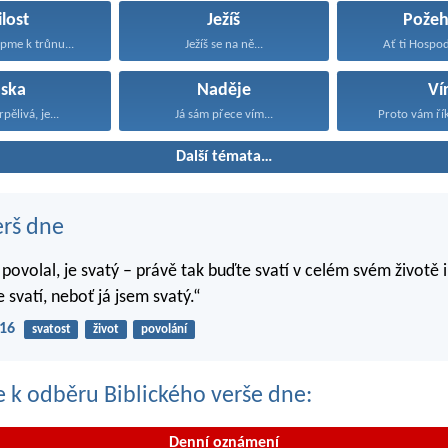
lost
Ježíš
Požeh
upme k trůnu...
Ježíš se na ně...
Ať ti Hospod
áska
Naděje
Ví
rpělivá, je...
Já sám přece vím...
Proto vám řík
Další témata…
erš dne
 povolal, je svatý – právě tak buďte svatí v celém svém životě i
 svatí, neboť já jsem svatý.“
-16
svatost
život
povolání
se k odběru Biblického verše dne:
Denní oznámení