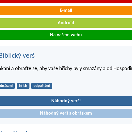
E-mail
Android
Na vašem webu
iblický verš
okání a obraťte se, aby vaše hříchy byly smazány a od Hospodin
obrácení
hřích
odpuštění
Náhodný verš!
Náhodný verš s obrázkem