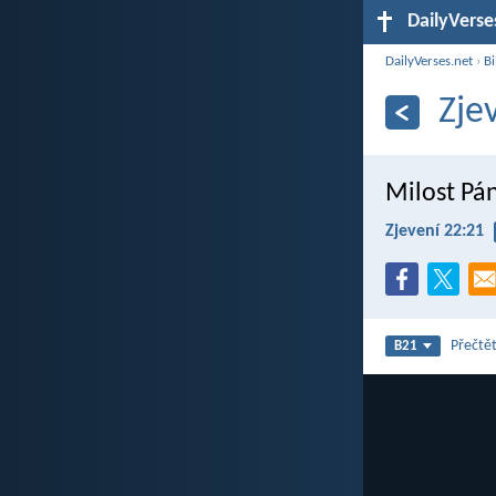
DailyVerse
DailyVerses.net
›
Bi
Zje
Milost Pán
Zjevení 22:21
Přečtět
B21