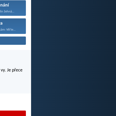
nání
in žehná...
ra
ám: Věřte...
 vy. Je přece