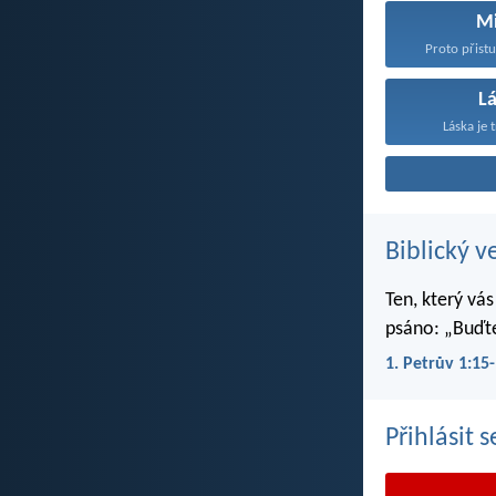
Mi
Proto přist
L
Láska je t
Biblický v
Ten, který vás
psáno: „Buďte
1. Petrův 1:15
Přihlásit 