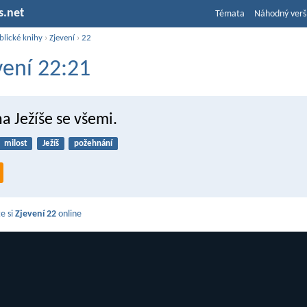
s.net
Témata
Náhodný verš
blické knihy
›
Zjevení
›
22
vení 22:21
a Ježíše se všemi.
milost
Ježíš
požehnání
e si
Zjevení 22
online