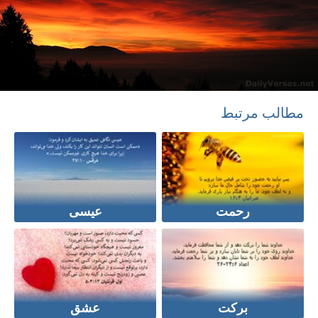
مطالب مرتبط
رحمت
عیسی
برکت
عشق