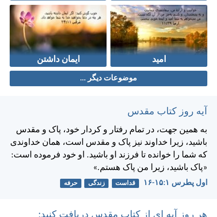
امید
ایمان داشتن
موضوعات دیگر ...
آیه روز کتاب مقدس
به همين جهت، در تمام رفتار و كردار خود، پاک و مقدس
باشيد، زيرا خداوند نيز پاک و مقدس است، همان خداوندی
كه شما را خوانده تا فرزند او باشيد. او خود فرموده است:
«پاک باشيد، زيرا من پاک هستم.»
اول پطرس ۱:‏۱۵-‏۱۶
قداست
زندگی
حرفه
هر روز آیه ای از کتاب مقدس دریافت کنید: