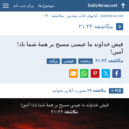
DailyVerses.net
موضوع ها
برای ثبت نام
DailyVerses.net
›
کتابهای کتاب مقدس
›
مکاشفه
›
۲۲
مکاشفه ۲۲:‏۲۱
فيض خداوند ما عيسی مسيح بر همهٔ شما باد!
آمين!
مکاشفه ۲۲:‏۲۱
رحمت
عیسی
برکت
مکاشفه ۲۲
بصورت آنلاین بخوانید
PCB