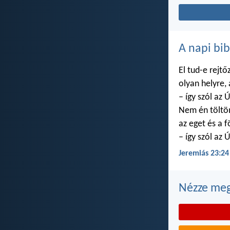
A napi bib
El tud-e rejtő
olyan helyre,
– így szól az Ú
Nem én töltö
az eget és a f
– így szól az Ú
Jeremiás 23:24
Nézze meg 