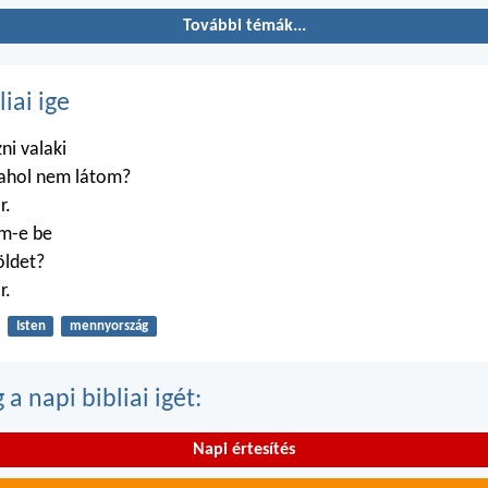
További témák...
liai ige
zni valaki
 ahol nem látom?
r.
m-e be
öldet?
r.
Isten
mennyország
a napi bibliai igét:
Napi értesítés