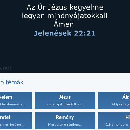
dó témák
yelem
Jézus
Áld
t bizalommal a...
Jézus rájuk tekintett, és...
Áldjon meg t
retet
Remény
Hi
elmes, jóságos...
Mert csak én tudom...