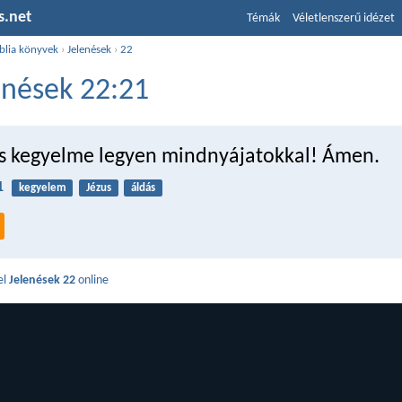
s.net
Témák
Véletlenszerű idézet
blia könyvek
›
Jelenések
›
22
enések 22:21
us kegyelme legyen mindnyájatokkal! Ámen.
1
kegyelem
Jézus
áldás
el
Jelenések 22
online