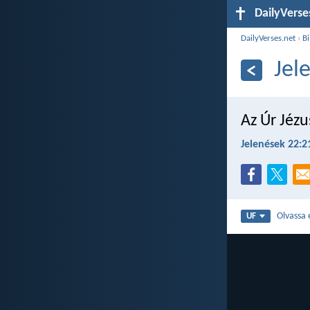
DailyVerse
DailyVerses.net
›
Bi
Jel
Az Úr Jéz
Jelenések 22:2
Olvassa 
UF