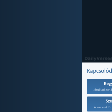
Kapcsoló
Keg
Járuljunk tehá
Sze
A szeretet tür