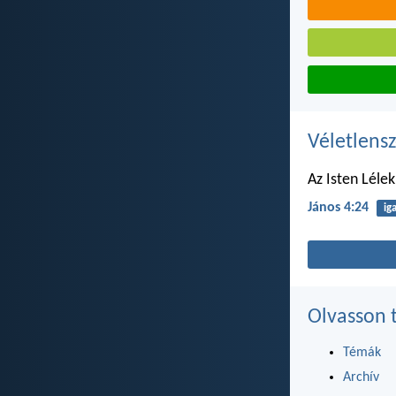
Véletlensz
Az Isten Lélek
János 4:24
ig
Olvasson 
Témák
Archív