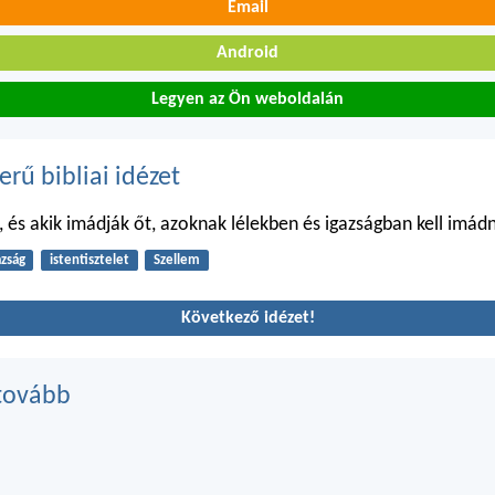
Email
Android
Legyen az Ön weboldalán
erű bibliai idézet
, és akik imádják őt, azoknak lélekben és igazságban kell imádn
azság
istentisztelet
Szellem
Következő idézet!
tovább