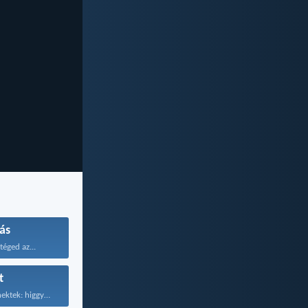
ás
éged az...
t
Ezért mondom nektek: higgyétek...