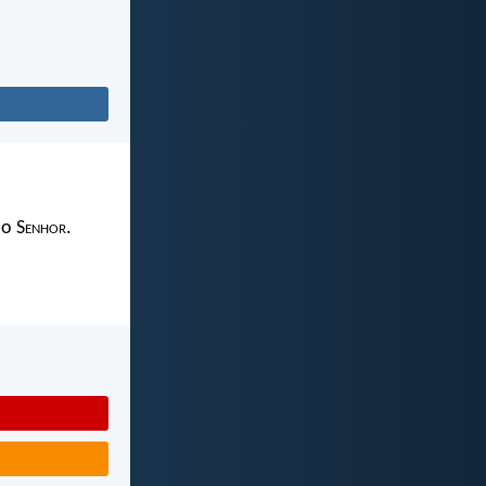
 o S
enhor
.