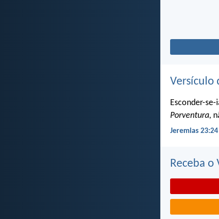
Versículo 
Esconder-se-i
Porventura,
nã
Jeremias 23:24
Receba o V