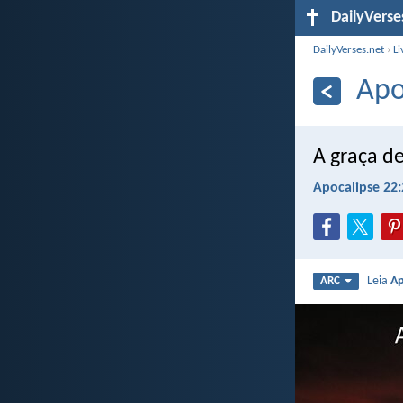
DailyVerse
DailyVerses.net
›
Li
Apo
A graça d
Apocalipse 22:
Leia
Ap
ARC