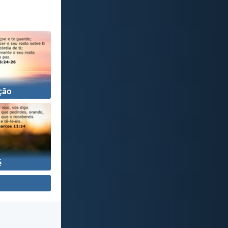
ção
é