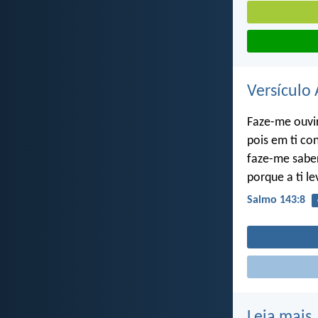
Versículo 
Faze-me ouvir
pois em ti con
faze-me saber
porque a ti l
Salmo 143:8
Leia mais