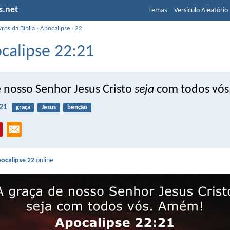
s.net
Temas
Versículo Aleatório
vros da Bíblia
›
Apocalipse
›
22
calipse 22:21
e nosso Senhor Jesus Cristo
seja
com todos vó
21
graça
Jesus
benção
ocalipse 22
online