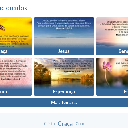
acionados
raça
Jesus
Ben
mor
Esperança
F
Mais Temas...
Graça
Cristo
Com