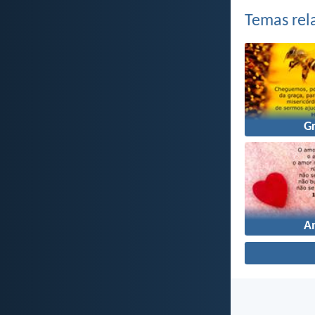
Temas rel
G
A