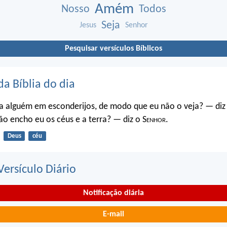
Amém
Nosso
Todos
Seja
Jesus
Senhor
Pesquisar versículos Bíblicos
da Bíblia do dia
a alguém em esconderijos, de modo que eu não o veja? — diz
o encho eu os céus e a terra? — diz o S
enhor
.
Deus
céu
ersículo Diário
Notificação diária
E-mail