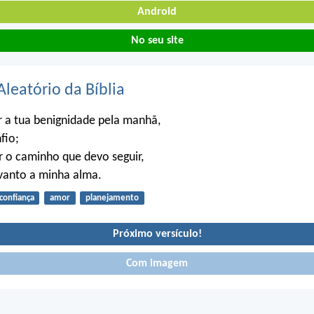
Android
No seu site
Aleatório da Bíblia
 a tua benignidade pela manhã,
fio;
 o caminho que devo seguir,
evanto a minha alma.
confiança
amor
planejamento
Próximo versículo!
Com imagem