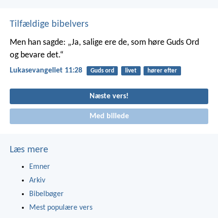
Tilfældige bibelvers
Men han sagde: „Ja, salige ere de, som høre Guds Ord
og bevare det.“
Lukasevangeliet 11:28
Guds ord
livet
hører efter
Næste vers!
Med billede
Læs mere
Emner
Arkiv
Bibelbøger
Mest populære vers