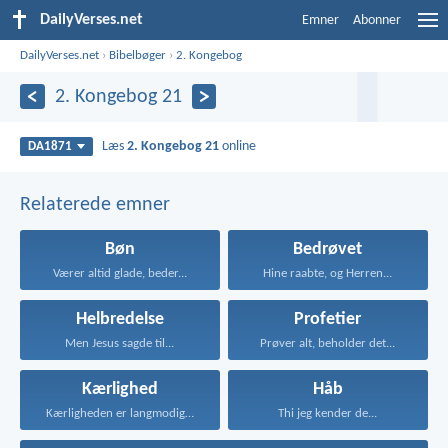
DailyVerses.net
Emner
Abonner
DailyVerses.net
›
Bibelbøger
›
2. Kongebog
2. Kongebog 21
Læs
2. Kongebog 21
online
DA1871
Relaterede emner
Bøn
Bedrøvet
Værer altid glade, beder...
Hine raabte, og Herren...
Helbredelse
Profetier
Men Jesus sagde til...
Prøver alt, beholder det...
Kærlighed
Håb
Kærligheden er langmodig, er...
Thi jeg kender de...