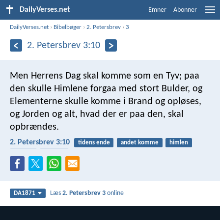
DailyVerses.net
Emner
Abonner
DailyVerses.net
›
Bibelbøger
›
2. Petersbrev
›
3
2. Petersbrev 3:10
Men Herrens Dag skal komme som en Tyv; paa
den skulle Himlene forgaa med stort Bulder, og
Elementerne skulle komme i Brand og opløses,
og Jorden og alt, hvad der er paa den, skal
opbrændes.
2. Petersbrev 3:10
tidens ende
andet komme
himlen
verden
dømme
Læs
2. Petersbrev 3
online
DA1871