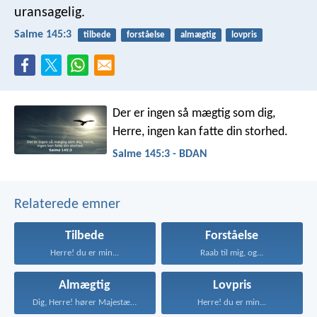
uransagelig.
Salme 145:3
tilbede
forståelse
almægtig
lovpris
Der er ingen så mægtig som dig,
Herre,
ingen kan fatte din storhed.
Salme 145:3 - BDAN
Relaterede emner
Tilbede
Forståelse
Herre! du er min...
Raab til mig, og...
Almægtig
Lovpris
Dig, Herre! hører Majestæt...
Herre! du er min...