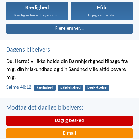
Kærlighed
Håb
Kærligheden er langmodig, er...
Thi jeg kender de...
Flere emner...
Dagens bibelvers
Du, Herre! vil ikke holde din Barmhjertighed tilbage fra
mig;
din Miskundhed og din Sandhed ville altid bevare
mig.
Salme 40:12
kærlighed
pålidelighed
beskyttelse
Modtag det daglige bibelvers:
Daglig besked
E-mail