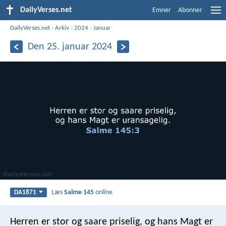
DailyVerses.net
Emner
Abonner
DailyVerses.net
›
Arkiv
›
2024
›
Januar
Den 25. januar 2024
Læs
Salme 145
online
DA1871
Herren er stor og saare priselig,
og hans Magt er