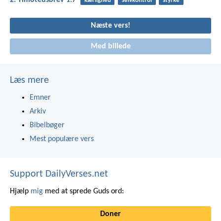
2. Timoteusbrev 1:7
kærlighed
selvkontrol
styrke
Næste vers!
Med billede
Læs mere
Emner
Arkiv
Bibelbøger
Mest populære vers
Support DailyVerses.net
Hjælp
mig
med at sprede Guds ord:
Doner