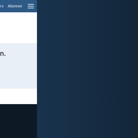
ers
Abonner
n.