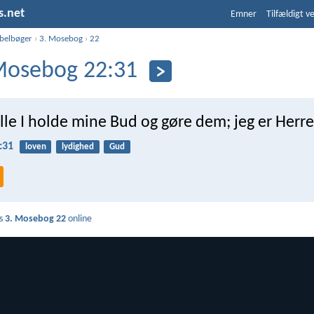
s.net
Emner
Tilfældigt v
ibelbøger
›
3. Mosebog
›
22
Mosebog 22:31
lle I holde mine Bud og gøre dem; jeg er Herre
:31
loven
lydighed
Gud
s
3. Mosebog 22
online