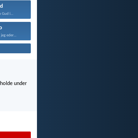
d
 Gud i...
o
jeg eder...
r holde under