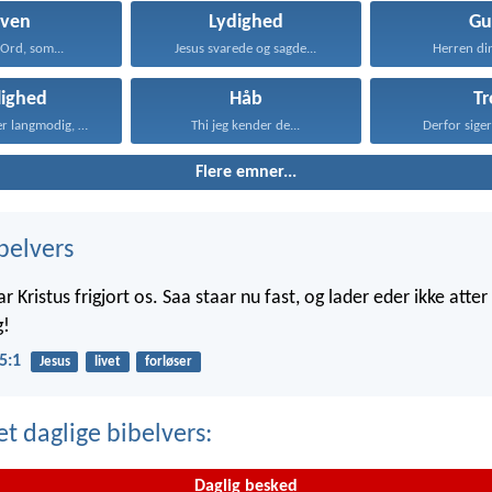
oven
Lydighed
Gu
 Ord, som...
Jesus svarede og sagde...
Herren din
lighed
Håb
Tr
Kærligheden er langmodig, er...
Thi jeg kender de...
Derfor siger 
Flere emner...
belvers
ar Kristus frigjort os. Saa staar nu fast, og lader eder ikke atte
g!
5:1
Jesus
livet
forløser
t daglige bibelvers:
Daglig besked