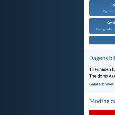
L
Og disse
Kær
Dagens bi
Til Friheden h
Trældoms Aa
Galaterbrevet 
Modtag de