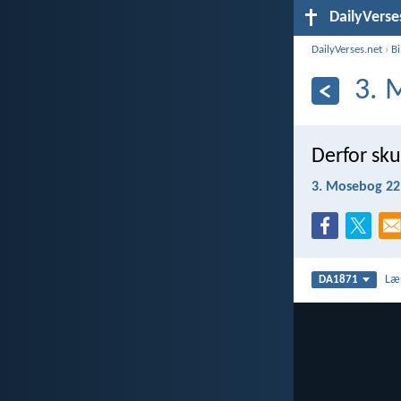
DailyVerse
DailyVerses.net
›
B
3. 
Derfor sku
3. Mosebog 22
Læ
DA1871