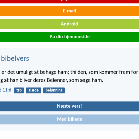
E-mail
Android
På din hjemmeside
 bibelvers
er det umuligt at behage ham; thi den, som kommer frem for 
 og at han bliver deres Belønner, som søge ham.
 11:6
tro
glæde
belønning
Næste vers!
Med billede