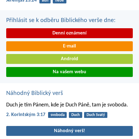
Jeremjáš 23:24
Bůh
nebe
Přihlásit se k odběru Biblického verše dne:
Denní oznámení
E-mail
Android
Na vašem webu
Náhodný Biblický verš
Duch je tím Pánem, kde je Duch Páně, tam je svoboda.
2. Korintským 3:17
svoboda
Duch
Duch Svatý
Náhodný verš!