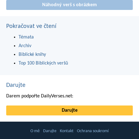
Náhodný verš s obrázkem
Pokračovat ve čtení
Témata
Archiv
Biblické knihy
Top 100 Biblických veršů
Darujte
Darem podpořte DailyVerses.net:
Darujte
O mě
Darujte
Kontakt
Ochrana soukromí