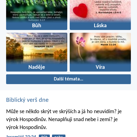
Bůh
Láska
Naděje
Víra
Další témata…
Biblický verš dne
Může se někdo skrýt ve skrýších
a já ho neuvidím? je
výrok Hospodinův.
Nenaplňuji snad nebe i zemi? je
výrok Hospodinův.