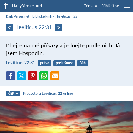
DailyVerses.net
Témata
Přihlásit se
DailyVerses.net
›
Biblické knihy
›
Leviticus
›
22
Leviticus 22:31
Dbejte na mé příkazy a jednejte podle nich. Já
jsem Hospodin.
Leviticus 22:31
právo
poslušnost
Bůh
Přečtěte si
Leviticus 22
online
ČEP