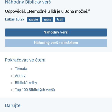
Náhodný Biblický verš
Odpověděl: „Nemožné u lidí je u Boha možné.“
Lukáš 18:27
zázraky
spása
Ježíš
Náhodný verš!
Náhodný verš s obrázkem
Pokračovat ve čtení
Témata
Archiv
Biblické knihy
Top 100 Biblických veršů
Darujte