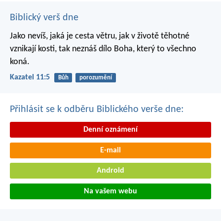
Biblický verš dne
Jako nevíš, jaká je cesta větru,
jak v životě těhotné
vznikají kosti,
tak neznáš dílo Boha,
který to všechno
koná.
Kazatel 11:5
Bůh
porozumění
Přihlásit se k odběru Biblického verše dne:
Denní oznámení
E-mail
Android
Na vašem webu