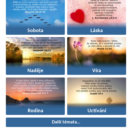
Sobota
Láska
Naděje
Víra
Rodina
Uctívání
Další témata…