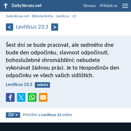
DailyVerses.net
Témata
Přihlásit se
DailyVerses.net
›
Biblické knihy
›
Leviticus
›
23
Leviticus 23:3
Šest dní se bude pracovat, ale sedmého dne
bude den odpočinku, slavnost odpočinutí,
bohoslužebné shromáždění; nebudete
vykonávat žádnou práci. Je to Hospodinův den
odpočinku ve všech vašich sídlištích.
Leviticus 23:3
sobota
Přečtěte si
Leviticus 23
online
ČEP