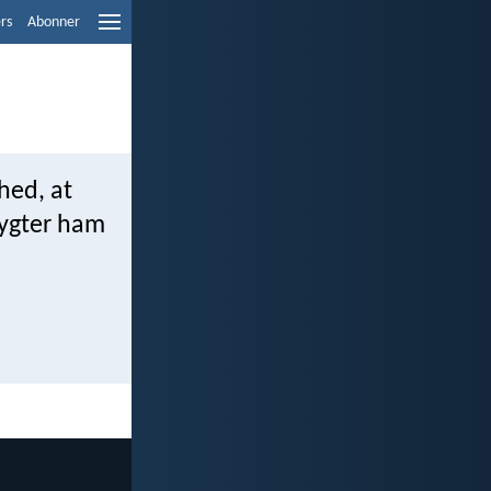
ers
Abonner
hed, at
rygter ham