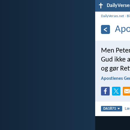
DailyVerse
DailyVerses.net
›
B
Apo
Men Peter
Gud ikke a
og gør Re
Apostlenes Ge
Læ
DA1871