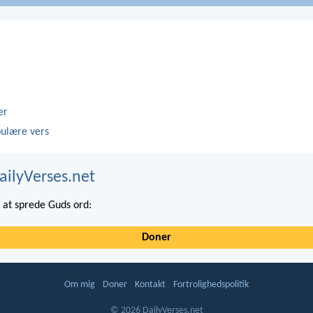
er
ulære vers
ailyVerses.net
at sprede Guds ord:
Doner
Om mig
Doner
Kontakt
Fortrolighedspolitik
© 2026 DailyVerses.net