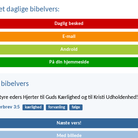
t daglige bibelvers:
Daglig besked
E-mail
Android
På din hjemmeside
 bibelvers
yre eders Hjerter til Guds Kærlighed og til Kristi Udholdenhed!
erbrev 3:5
kærlighed
forvanling
følge
Næste vers!
Med billede