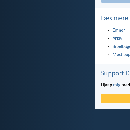
Læs mere
Emner
Arkiv
Bibelbøg
Mest pop
Support D
Hjælp
mig
med 