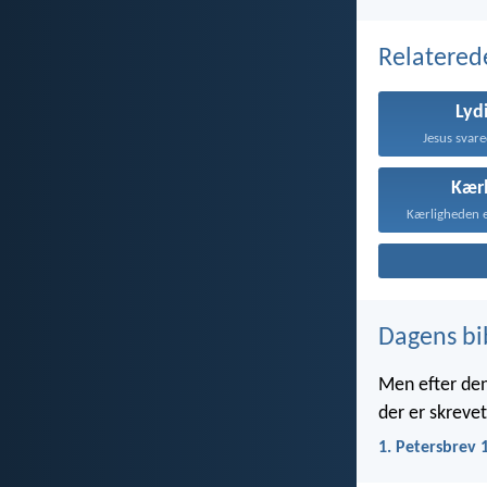
Relatered
Lyd
Jesus svare
Kær
Dagens bi
Men efter den 
der er skrevet:
1. Petersbrev 