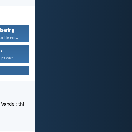
isering
ar Herren...
o
jeg eder...
 Vandel; thi