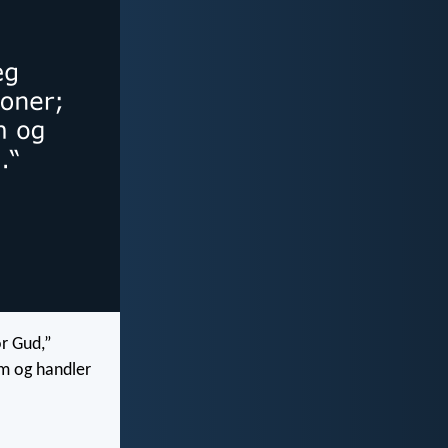
or Gud,”
am og handler