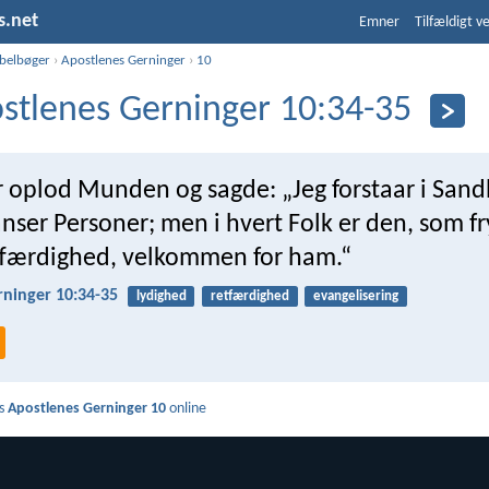
s.net
Emner
Tilfældigt v
ibelbøger
›
Apostlenes Gerninger
›
10
stlenes Gerninger 10:34-35
 oplod Munden og sagde: „Jeg forstaar i Sand
nser Personer; men i hvert Folk er den, som f
tfærdighed, velkommen for ham.“
rninger 10:34-35
lydighed
retfærdighed
evangelisering
s
Apostlenes Gerninger 10
online