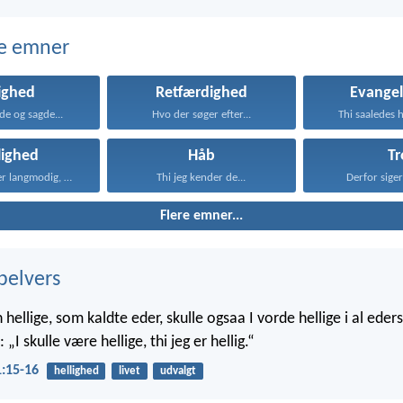
e emner
ighed
Retfærdighed
Evangel
de og sagde...
Hvo der søger efter...
Thi saaledes h
lighed
Håb
Tr
Kærligheden er langmodig, er...
Thi jeg kender de...
Derfor siger 
Flere emner...
belvers
hellige, som kaldte eder, skulle ogsaa I vorde hellige i al eders
 „I skulle være hellige, thi jeg er hellig.“
1:15-16
hellighed
livet
udvalgt