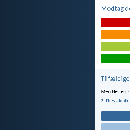
Modtag de
Tilfældige
Men Herren st
2. Thessalonik