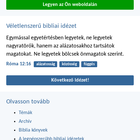
Legyen az Ön weboldalán
Véletlenszerű bibliai idézet
Egymással egyetértésben legyetek, ne legyetek
nagyratörők, hanem az alázatosakhoz tartsátok
magatokat. Ne legyetek bölcsek önmagatok szerint.
Róma 12:16
alázatosság
közösség
függés
Következő idézet!
Olvasson tovább
Témák
Archív
Biblia könyvek
A legnépszerűbb bibliai idézetek