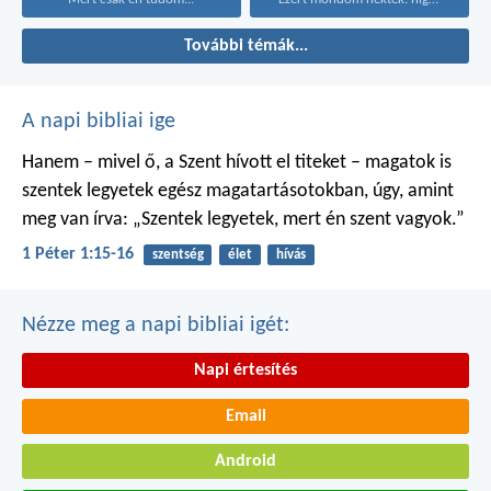
További témák...
A napi bibliai ige
Hanem – mivel ő, a Szent hívott el titeket – magatok is
szentek legyetek egész magatartásotokban, úgy, amint
meg van írva: „Szentek legyetek, mert én szent vagyok.”
1 Péter 1:15-16
szentség
élet
hívás
Nézze meg a napi bibliai igét:
Napi értesítés
Email
Android