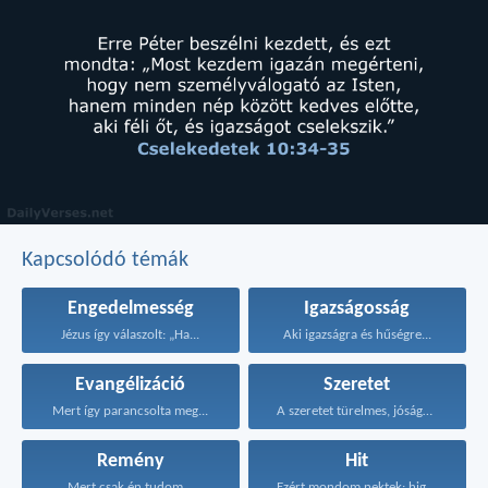
Kapcsolódó témák
Engedelmesség
Igazságosság
Jézus így válaszolt: „Ha...
Aki igazságra és hűségre...
Evangélizáció
Szeretet
Mert így parancsolta meg...
A szeretet türelmes, jóságos...
Remény
Hit
Mert csak én tudom...
Ezért mondom nektek: higgyétek...