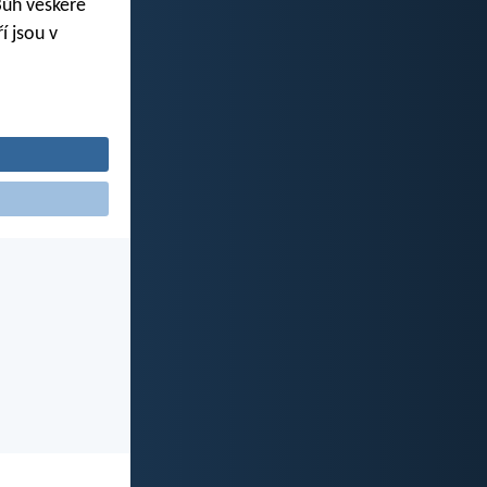
Bůh veškeré
í jsou v