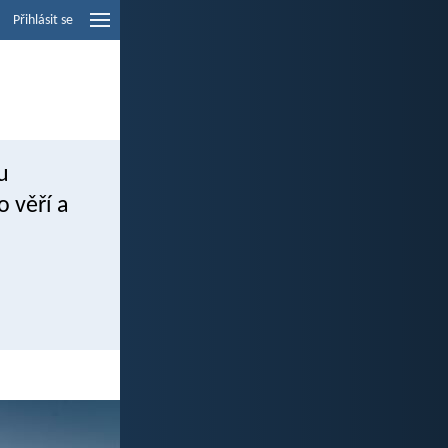
Přihlásit se
u
o věří a