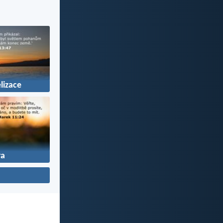
lizace
ra