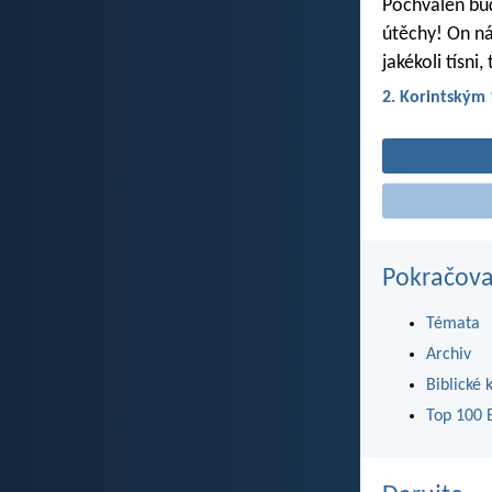
Pochválen buď
útěchy! On ná
jakékoli tísn
2. Korintským 
Pokračova
Témata
Archiv
Biblické 
Top 100 B