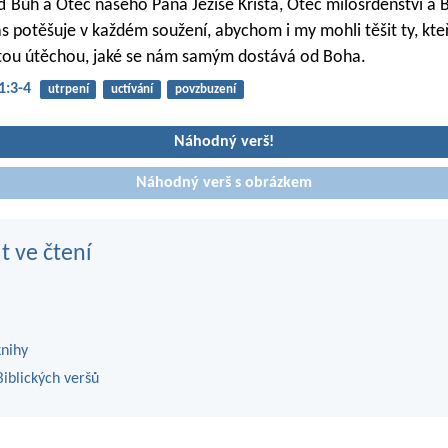
 Bůh a Otec našeho Pána Ježíše Krista, Otec milosrdenství a 
s potěšuje v každém soužení, abychom i my mohli těšit ty, kteř
i, tou útěchou, jaké se nám samým dostává od Boha.
1:3-4
utrpení
uctívání
povzbuzení
Náhodný verš!
Náhodný verš s obrázkem
t ve čtení
knihy
iblických veršů