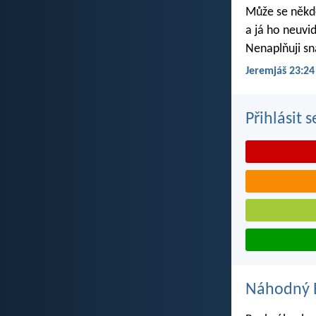
Může se někdo
a já ho neuvi
Nenaplňuji sn
Jeremjáš 23:24
Přihlásit 
Náhodný B