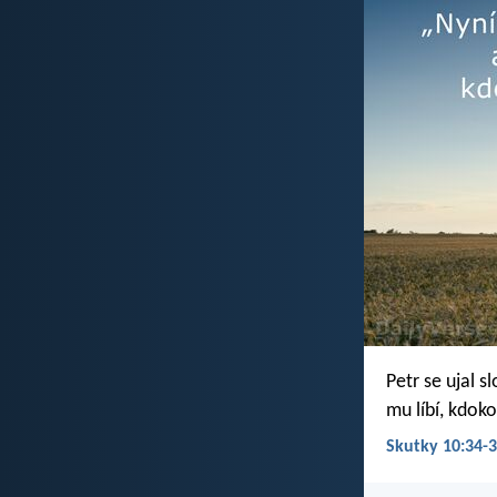
Petr se ujal 
mu líbí, kdoko
Skutky 10:34-3