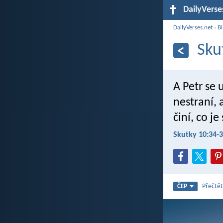
DailyVerse
DailyVerses.net
›
Bi
Sku
A Petr se 
nestraní, 
činí, co je
Skutky 10:34-
Přečtět
ČEP