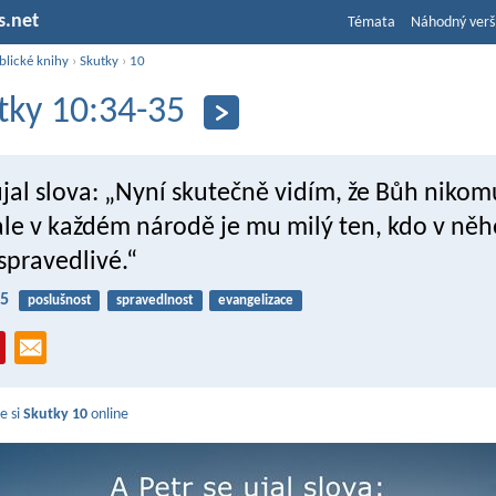
s.net
Témata
Náhodný verš
blické knihy
›
Skutky
›
10
tky 10:34-35
ujal slova: „Nyní skutečně vidím, že Bůh nikom
ale v každém národě je mu milý ten, kdo v něh
 spravedlivé.“
35
poslušnost
spravedlnost
evangelizace
e si
Skutky 10
online