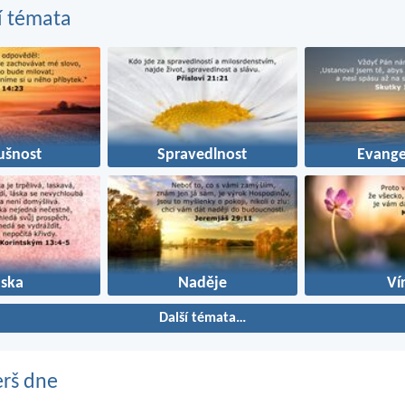
í témata
ušnost
Spravedlnost
Evange
áska
Naděje
Ví
Další témata…
erš dne