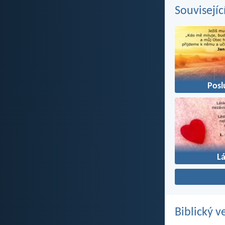
Souvisejíc
Posl
L
Biblický v