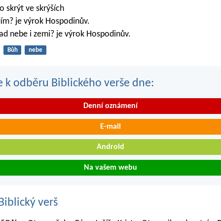
 skrýt ve skrýších
dím? je výrok Hospodinův.
ad nebe i zemi? je výrok Hospodinův.
Bůh
nebe
se k odběru Biblického verše dne:
Denní oznámení
E-mail
Android
Na vašem webu
iblický verš