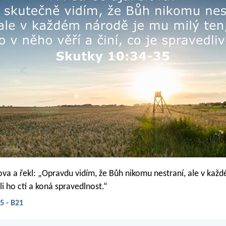
slova a řekl: „Opravdu vidím, že Bůh nikomu nestraní, ale v ka
li ho ctí a koná spravedlnost.“
5 - B21