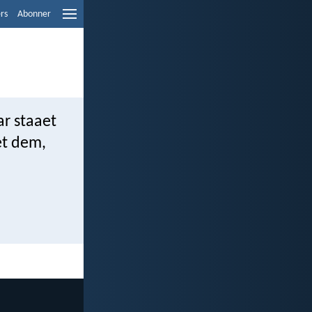
ers
Abonner
ar staaet
et dem,