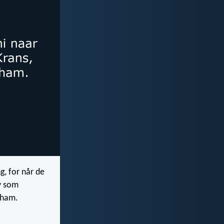
g, for når de
iv som
 ham.