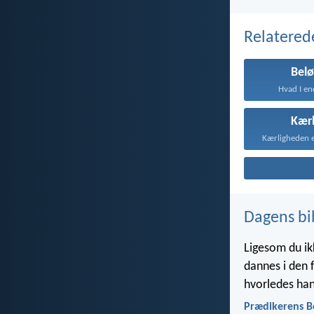
Relatered
Bel
Hvad I en
Kær
Dagens bi
Ligesom du ik
dannes i den 
hvorledes han
Prædikerens B