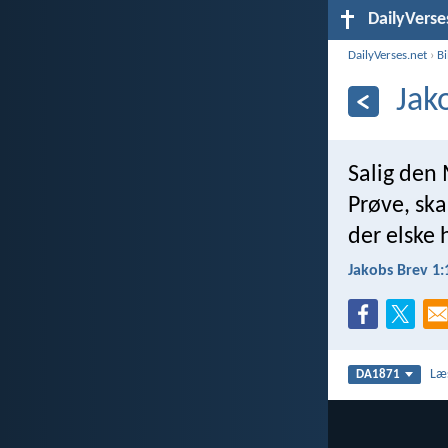
DailyVerse
DailyVerses.net
›
B
Jak
Salig den 
Prøve, ska
der elske
Jakobs Brev 1:
Læ
DA1871