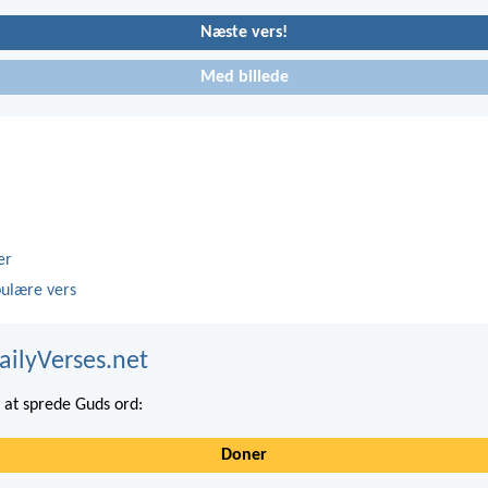
Næste vers!
Med billede
er
ulære vers
ailyVerses.net
at sprede Guds ord:
Doner