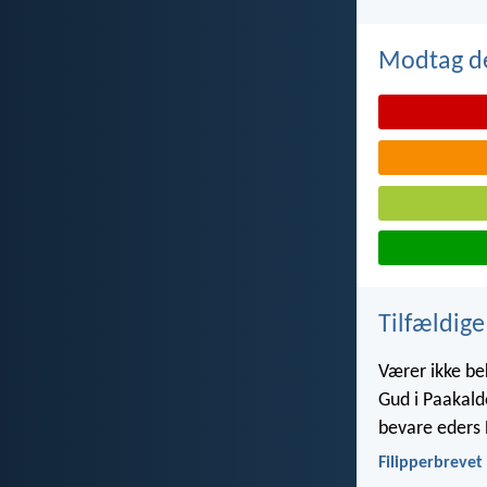
Modtag de
Tilfældige
Værer ikke be
Gud i Paakald
bevare eders H
Filipperbrevet 