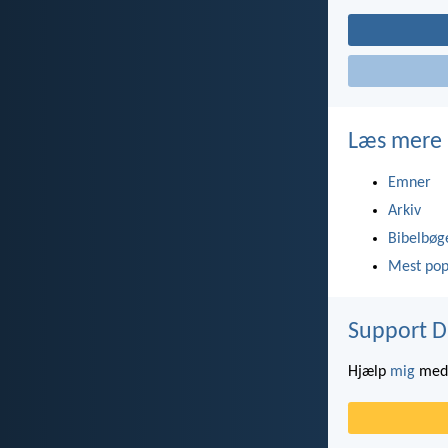
Læs mere
Emner
Arkiv
Bibelbøg
Mest pop
Support D
Hjælp
mig
med 