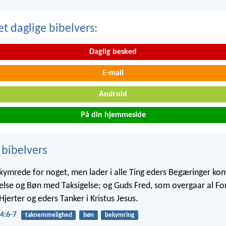
t daglige bibelvers:
Daglig besked
E-mail
Android
På din hjemmeside
 bibelvers
kymrede for noget, men lader i alle Ting eders Begæringer k
else og Bøn med Taksigelse; og Guds Fred, som overgaar al For
jerter og eders Tanker i Kristus Jesus.
4:6-7
taknemmelighed
bøn
bekymring