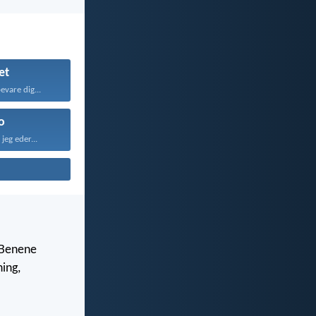
et
evare dig...
o
jeg eder...
s Benene
ning,