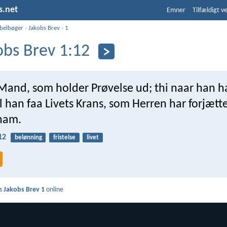
s.net
Emner
Tilfældigt v
ibelbøger
›
Jakobs Brev
›
1
obs Brev 1:12
Mand, som holder Prøvelse ud; thi naar han h
l han faa Livets Krans, som Herren har forjætt
 ham.
12
belønning
fristelse
livet
s
Jakobs Brev 1
online