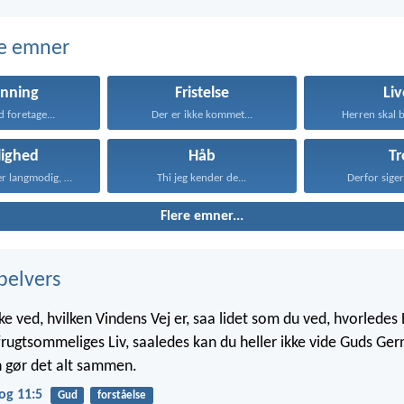
e emner
ønning
Fristelse
Liv
d foretage...
Der er ikke kommet...
Herren skal b
lighed
Håb
Tr
Kærligheden er langmodig, er...
Thi jeg kender de...
Derfor siger 
Flere emner...
belvers
ke ved, hvilken Vindens Vej er, saa lidet som du ved, hvorlede
frugtsommeliges Liv, saaledes kan du heller ikke vide Guds Ger
 gør det alt sammen.
og 11:5
Gud
forståelse