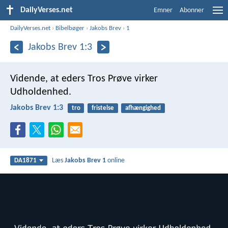
DailyVerses.net
Emner
Abonner
DailyVerses.net
›
Bibelbøger
›
Jakobs Brev
›
1
Jakobs Brev 1:3
Vidende, at eders Tros Prøve virker
Udholdenhed.
Jakobs Brev 1:3
tro
fristelse
afhængighed
Læs
Jakobs Brev 1
online
DA1871