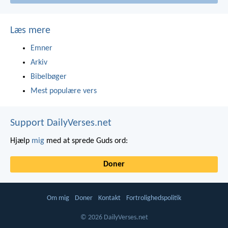
Læs mere
Emner
Arkiv
Bibelbøger
Mest populære vers
Support DailyVerses.net
Hjælp
mig
med at sprede Guds ord:
Doner
Om mig
Doner
Kontakt
Fortrolighedspolitik
© 2026 DailyVerses.net