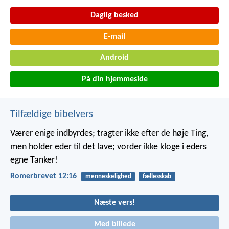
Daglig besked
E-mail
Android
På din hjemmeside
Tilfældige bibelvers
Værer enige indbyrdes; tragter ikke efter de høje Ting,
men holder eder til det lave; vorder ikke kloge i eders
egne Tanker!
Romerbrevet 12:16
menneskelighed
fællesskab
afhængighed af gud
Næste vers!
Med billede