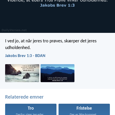
I ved jo, at når jeres tro prøves, skærper det jeres
udholdenhed.
Jakobs Brev 1:3 - BDAN
Relaterede emner
Tro
Fristelse
Derfor siger jeg eder...
Der er ikke kommet...