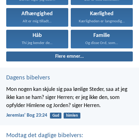
Afhængighed
Kærlighed
Alt er mig tilladt...
Kærligheden er langmodig, er...
Håb
Familie
Thi jeg kender de...
Og disse Ord, som...
Flere emner...
Dagens bibelvers
Mon nogen kan skjule sig paa lønlige Steder, saa at jeg
ikke kan se ham? siger Herren; er jeg ikke den, som
opfylder Himlene og Jorden? siger Herren.
Jeremiasʼ Bog 23:24
Gud
himlen
Modtag det daglige bibelvers: