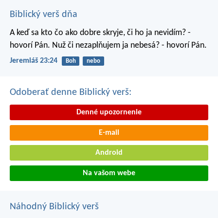
Biblický verš dňa
A keď sa kto čo ako dobre skryje, či ho ja nevidím? -
hovorí Pán. Nuž či nezaplňujem ja nebesá? - hovorí Pán.
Jeremiáš 23:24
Boh
nebo
Odoberať denne Biblický verš:
Denné upozornenie
E-mail
Android
Na vašom webe
Náhodný Biblický verš