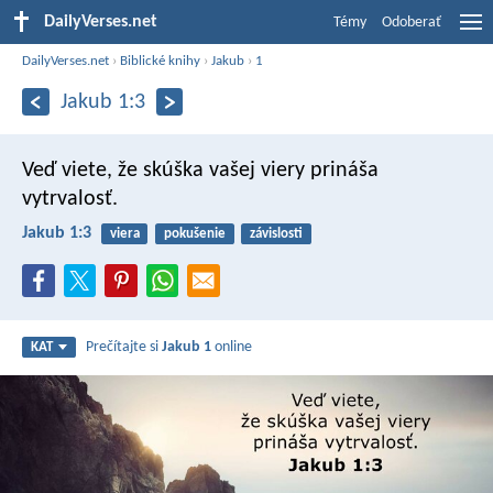
DailyVerses.net
Témy
Odoberať
DailyVerses.net
›
Biblické knihy
›
Jakub
›
1
Jakub 1:3
Veď viete, že skúška vašej viery prináša
vytrvalosť.
Jakub 1:3
viera
pokušenie
závislosti
Prečítajte si
Jakub 1
online
KAT