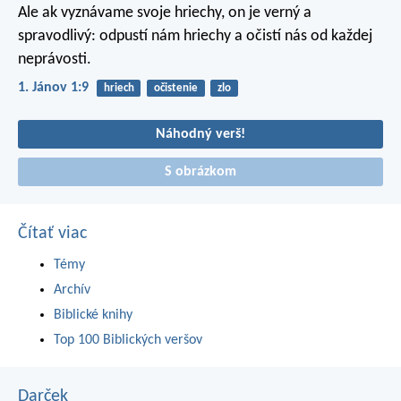
Ale ak vyznávame svoje hriechy, on je verný a
spravodlivý: odpustí nám hriechy a očistí nás od každej
neprávosti.
1. Jánov 1:9
hriech
očistenie
zlo
Náhodný verš!
S obrázkom
Čítať viac
Témy
Archív
Biblické knihy
Top 100 Biblických veršov
Darček