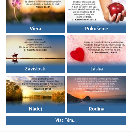
Viera
Pokušenie
Závislosti
Láska
Nádej
Rodina
Viac Tém...