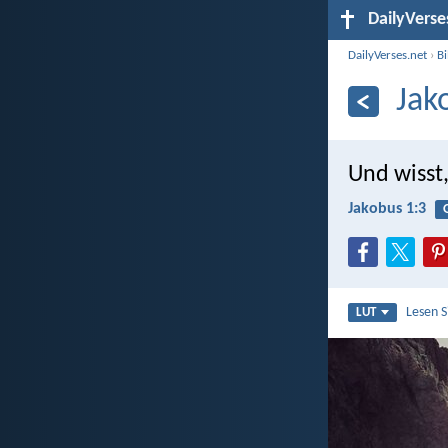
DailyVerse
DailyVerses.net
›
B
Jak
Und wisst,
Jakobus 1:3
Lesen 
LUT