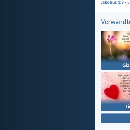
Jakobus 1:3 - 
Verwandt
Gl
L