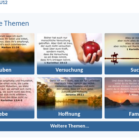
LU12
e Themen
auben
Versuchung
Suc
iebe
Hoffnung
Fami
Weitere Themen...