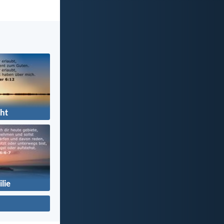
ht
lie