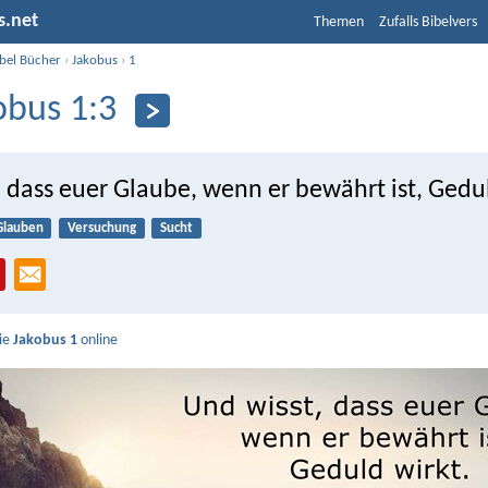
s.net
Themen
Zufalls Bibelvers
ibel Bücher
›
Jakobus
›
1
obus 1:3
 dass euer Glaube, wenn er bewährt ist, Gedul
Glauben
Versuchung
Sucht
Sie
Jakobus 1
online