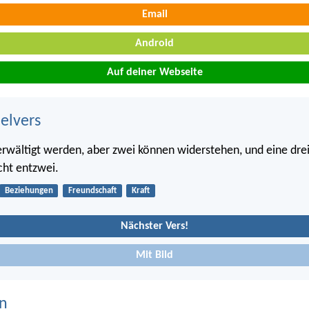
Email
Android
Auf deiner Webseite
belvers
rwältigt werden, aber zwei können widerstehen, und eine dre
icht entzwei.
Beziehungen
Freundschaft
Kraft
Nächster Vers!
Mit Bild
n