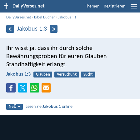
DailyVerses.net
Themen
Registrieren
DailyVerses.net
›
Bibel Bücher
›
Jakobus
›
1
Jakobus 1:3
Ihr wisst ja, dass ihr durch solche
Bewährungsproben für euren Glauben
Standhaftigkeit erlangt.
Jakobus 1:3
Glauben
Versuchung
Sucht
Lesen Sie
Jakobus 1
online
NeÜ