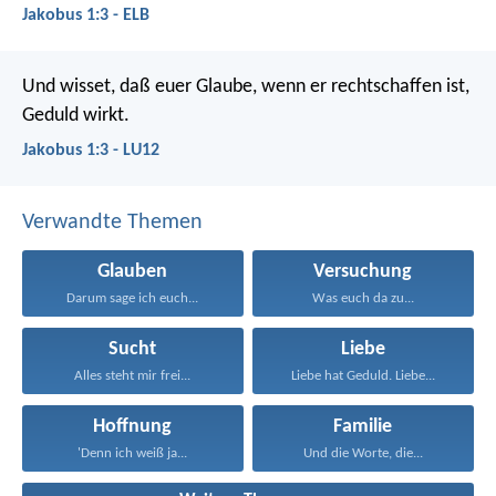
Jakobus 1:3 - ELB
Und wisset, daß euer Glaube, wenn er rechtschaffen ist,
Geduld wirkt.
Jakobus 1:3 - LU12
Verwandte Themen
Glauben
Versuchung
Darum sage ich euch...
Was euch da zu...
Sucht
Liebe
Alles steht mir frei...
Liebe hat Geduld. Liebe...
Hoffnung
Familie
'Denn ich weiß ja...
Und die Worte, die...