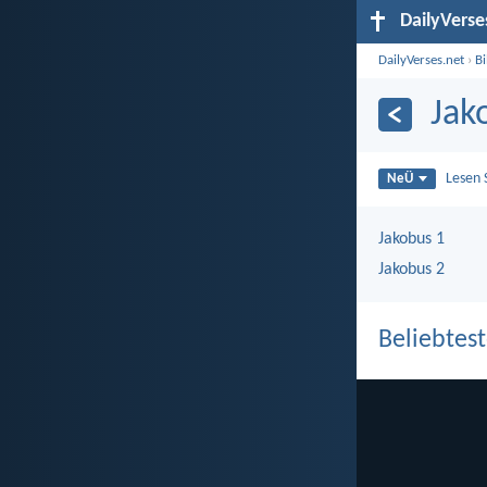
DailyVerse
DailyVerses.net
›
B
Jak
Lesen 
NeÜ
Jakobus 1
Jakobus 2
Beliebtest