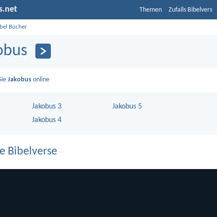
s.net
Themen
Zufalls Bibelvers
ibel Bücher
obus
Sie
Jakobus
online
Jakobus 3
Jakobus 5
Jakobus 4
e Bibelverse