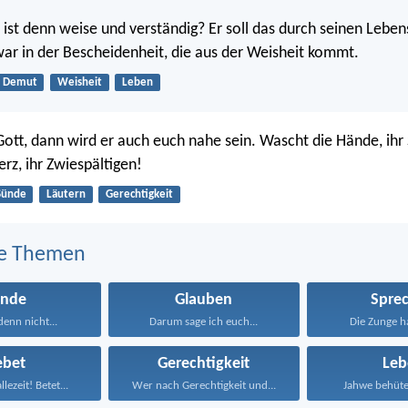
ist denn weise und verständig? Er soll das durch seinen Lebe
war in der Bescheidenheit, die aus der Weisheit kommt.
Demut
Weisheit
Leben
ott, dann wird er auch euch nahe sein. Wascht die Hände, ihr 
erz, ihr Zwiespältigen!
Sünde
Läutern
Gerechtigkeit
e Themen
ünde
Glauben
Spre
denn nicht...
Darum sage ich euch...
Die Zunge ha
ebet
Gerechtigkeit
Leb
lezeit! Betet...
Wer nach Gerechtigkeit und...
Jahwe behütet