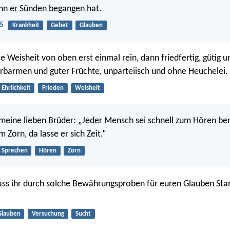
nn er Sünden begangen hat.
5
Krankheit
Gebet
Glauben
e Weisheit von oben erst einmal rein, dann friedfertig, gütig u
r Erbarmen und guter Früchte, unparteiisch und ohne Heuchelei.
Ehrlichkeit
Frieden
Weisheit
meine lieben Brüder: „Jeder Mensch sei schnell zum Hören ber
Zorn, da lasse er sich Zeit.“
Sprechen
Hören
Zorn
 dass ihr durch solche Bewährungsproben für euren Glauben Sta
Glauben
Versuchung
Sucht