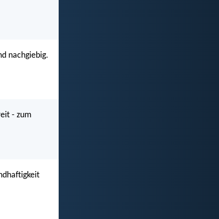
nd nachgiebig.
eit - zum
ndhaftigkeit