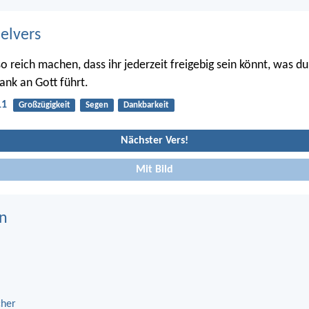
belvers
o reich machen, dass ihr jederzeit freigebig sein könnt, was d
nk an Gott führt.
11
Großzügigkeit
Segen
Dankbarkeit
Nächster Vers!
Mit Bild
n
cher