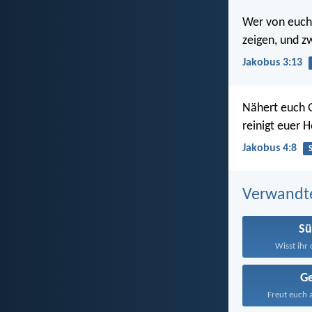
Wer von euch 
zeigen, und z
Jakobus 3:13
Nähert euch G
reinigt euer H
Jakobus 4:8
Verwandt
S
Wisst ihr 
G
Freut euch al