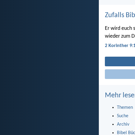
Zufalls Bi
Er wird euch s
wieder zum Da
2 Korinther 9:
Mehr lese
Themen
Suche
Archiv
Bibel Bü