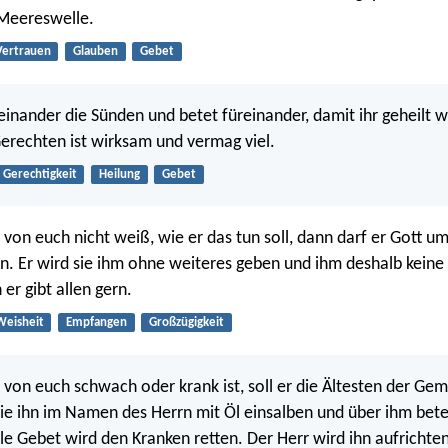
Meereswelle.
Vertrauen
Glauben
Gebet
einander die Sünden und betet füreinander, damit ihr geheilt 
erechten ist wirksam und vermag viel.
Gerechtigkeit
Heilung
Gebet
on euch nicht weiß, wie er das tun soll, dann darf er Gott um
en. Er wird sie ihm ohne weiteres geben und ihm deshalb kein
er gibt allen gern.
Weisheit
Empfangen
Großzügigkeit
on euch schwach oder krank ist, soll er die Ältesten der Gem
sie ihn im Namen des Herrn mit Öl einsalben und über ihm bet
le Gebet wird den Kranken retten. Der Herr wird ihn aufrichte