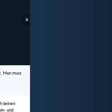
»
st. Man muss
ch keinen
hin- und