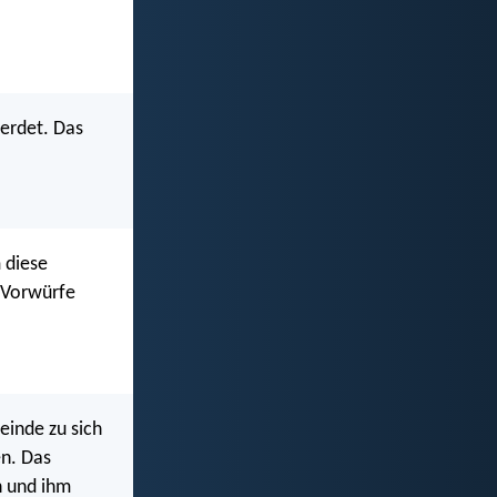
werdet. Das
 diese
e Vorwürfe
einde zu sich
en. Das
n und ihm