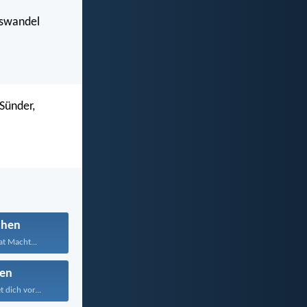
nswandel
Sünder,
chen
t Macht...
en
 dich vor...