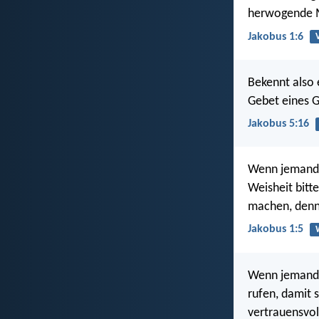
herwogende 
Jakobus 1:6
Bekennt also 
Gebet eines G
Jakobus 5:16
Wenn jemand v
Weisheit bitt
machen, denn 
Jakobus 1:5
Wenn jemand v
rufen, damit 
vertrauensvol