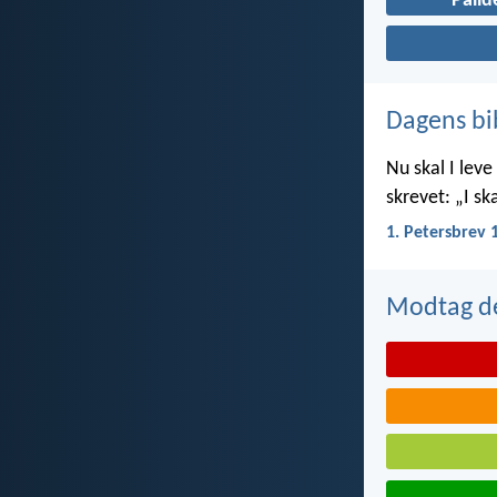
Pålid
Dagens bi
Nu skal I leve 
skrevet: „I ska
1. Petersbrev 
Modtag de