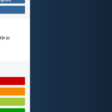
ighed
tår jo