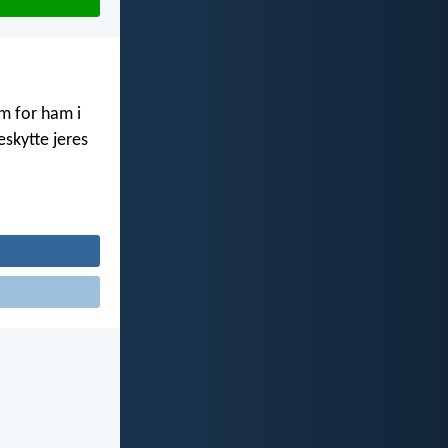
em for ham i
eskytte jeres