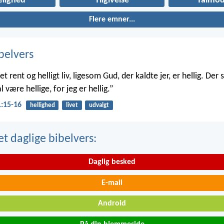
elighed
Tilgivelse
Tålmod
Flere emner...
belvers
et rent og helligt liv, ligesom Gud, der kaldte jer, er hellig. Der s
l være hellige, for jeg er hellig.”
1:15-16
hellighed
livet
udvalgt
t daglige bibelvers:
Daglig besked
E-mail
Android