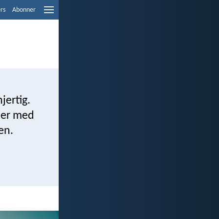
ers
Abonner
jertig.
 jer med
en.