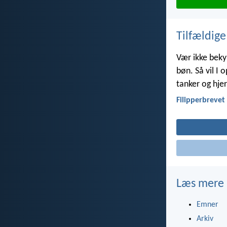
Tilfældige
Vær ikke beky
bøn. Så vil I 
tanker og hjert
Filipperbrevet 
Læs mere
Emner
Arkiv