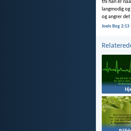
thi han er naa
langmodig og
og angrer det
Joels Bog 2:13
Relatered
Hj