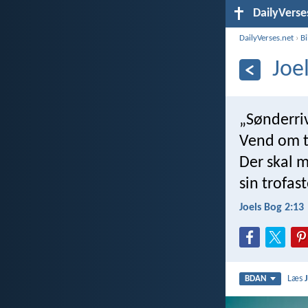
DailyVerse
DailyVerses.net
›
B
Joe
„Sønderriv 
Vend om ti
Der skal m
sin trofas
Joels Bog 2:13
Læs
BDAN