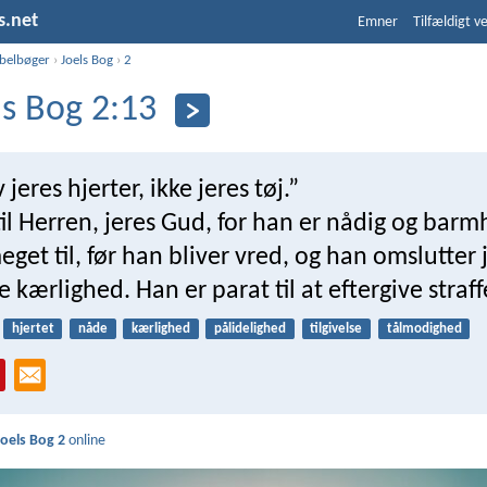
s.net
Emner
Tilfældigt v
ibelbøger
›
Joels Bog
›
2
ls Bog 2:13
jeres hjerter, ikke jeres tøj.”
l Herren, jeres Gud, for han er nådig og barmh
eget til, før han bliver vred, og han omslutter
te kærlighed. Han er parat til at eftergive straff
hjertet
nåde
kærlighed
pålidelighed
tilgivelse
tålmodighed
Joels Bog 2
online