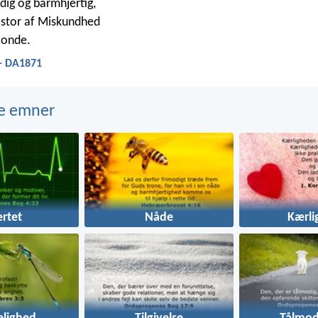
dig og barmhjertig,
 stor af Miskundhed
 onde.
 - DA1871
e emner
ertet
Nåde
Kærli