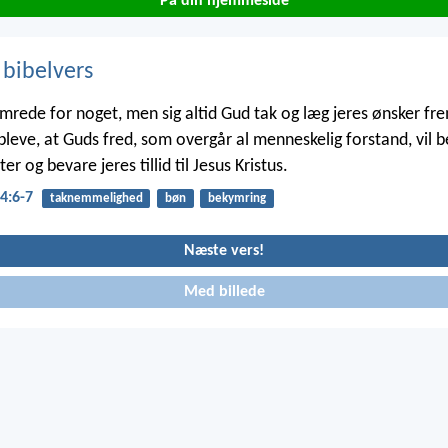
På din hjemmeside
 bibelvers
mrede for noget, men sig altid Gud tak og læg jeres ønsker fr
opleve, at Guds fred, som overgår al menneskelig forstand, vil b
er og bevare jeres tillid til Jesus Kristus.
4:6-7
taknemmelighed
bøn
bekymring
Næste vers!
Med billede