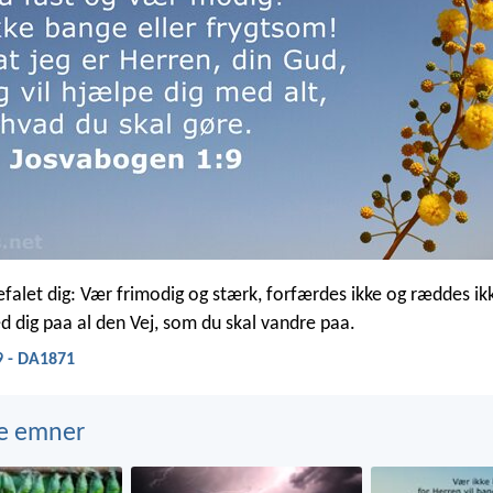
efalet dig: Vær frimodig og stærk, forfærdes ikke og ræddes ik
d dig paa al den Vej, som du skal vandre paa.
9 - DA1871
e emner