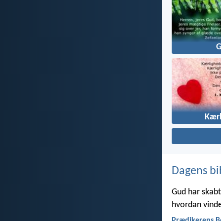
Kær
Dagens bi
Gud har skabt 
hvordan vinde
Prædikerens B