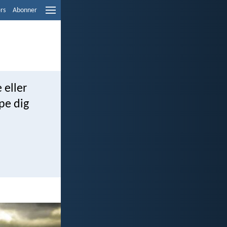
ers
Abonner
 eller
lpe dig