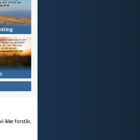
tring
o
i ikke forstår,