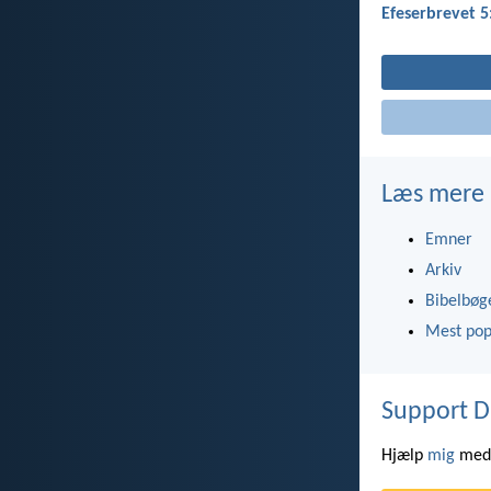
Efeserbrevet 5
Læs mere
Emner
Arkiv
Bibelbøg
Mest pop
Support D
Hjælp
mig
med 