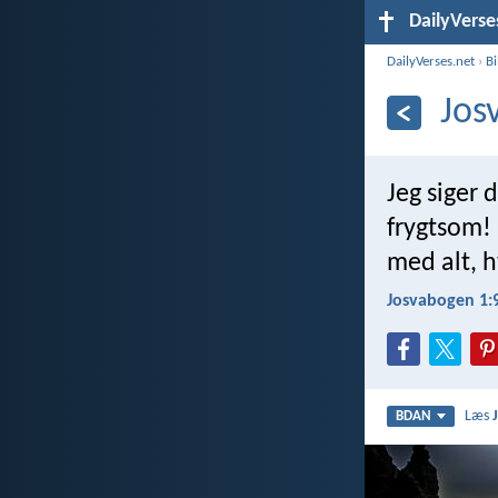
DailyVerse
DailyVerses.net
›
B
Jos
Jeg siger 
frygtsom! 
med alt, h
Josvabogen 1:
Læs
BDAN