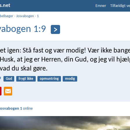
s.net
Emner
Tilfældigt v
ibelbøger
›
Josvabogen
›
1
vabogen 1:9
det igen: Stå fast og vær modig! Vær ikke bange
Husk, at jeg er Herren, din Gud, og jeg vil hjæ
vad du skal gøre.
9
Gud
frygt ikke
opmuntring
modig
Josvabogen 1
online