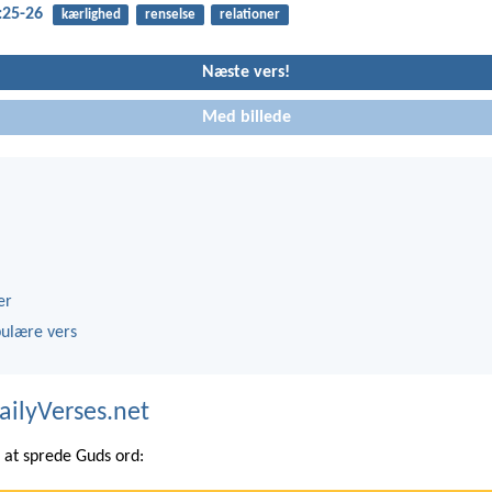
:25-26
kærlighed
renselse
relationer
Næste vers!
Med billede
er
ulære vers
ailyVerses.net
at sprede Guds ord: