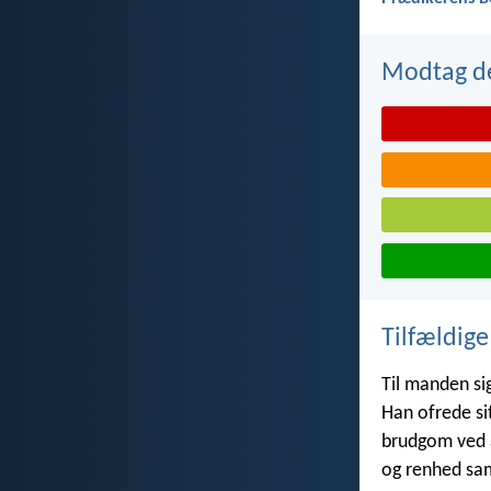
Modtag de
Tilfældige
Til manden si
Han ofrede si
brudgom ved a
og renhed sa