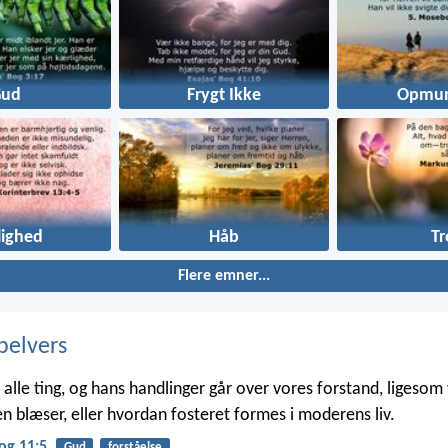
Gud
Frygt Ikke
Opmun
lighed
Håb
Tr
Flere emner...
belvers
alle ting, og hans handlinger går over vores forstand, ligesom v
n blæser, eller hvordan fosteret formes i moderens liv.
og 11:5
Gud
forståelse