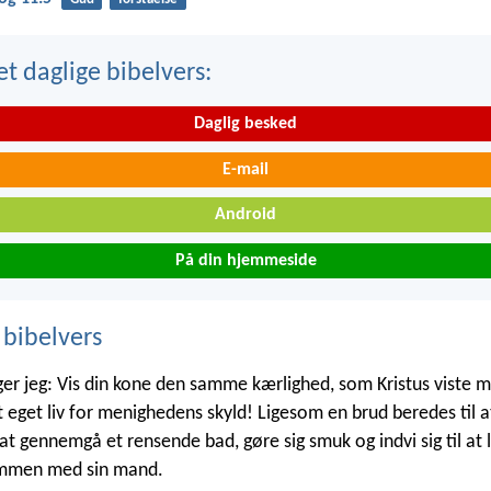
t daglige bibelvers:
Daglig besked
E-mail
Android
På din hjemmeside
 bibelvers
ger jeg: Vis din kone den samme kærlighed, som Kristus viste 
t eget liv for menighedens skyld! Ligesom en brud beredes til 
t gennemgå et rensende bad, gøre sig smuk og indvi sig til at l
mmen med sin mand.