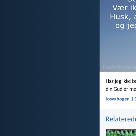
Har jeg ikke b
din Gud er me
Josvabogen 1:
Relatered