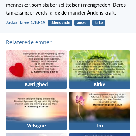
mennesker, som skaber splittelser i menigheden. Deres
tankegang er verdslig, og de mangler Åndens kraft.
Judasʼ brev 1:18-19
tidens ende
ønsker
kirke
Relaterede emner
Kærlighed
Kirke
Velsigne
Tro