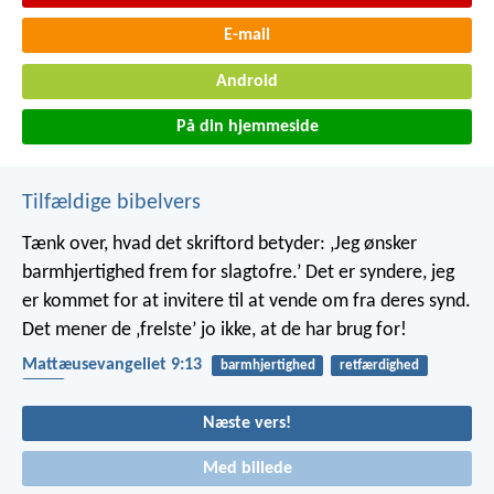
E-mail
Android
På din hjemmeside
Tilfældige bibelvers
Tænk over, hvad det skriftord betyder: ‚Jeg ønsker
barmhjertighed frem for slagtofre.’ Det er syndere, jeg
er kommet for at invitere til at vende om fra deres synd.
Det mener de ‚frelste’ jo ikke, at de har brug for!
Mattæusevangeliet 9:13
barmhjertighed
retfærdighed
ofre
Næste vers!
Med billede