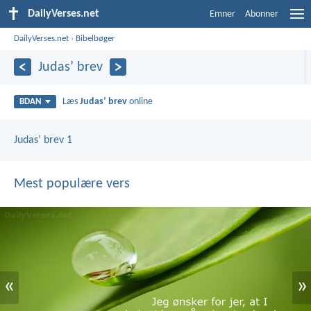
DailyVerses.net
Emner
Abonner
DailyVerses.net
›
Bibelbøger
Judasʼ brev
Læs
Judasʼ brev
online
BDAN
Judasʼ brev 1
Mest populære vers
«
»