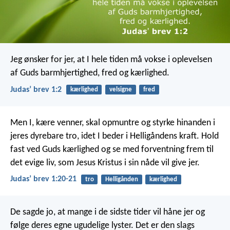
Jeg ønsker for jer, at I hele tiden må vokse i oplevelsen
af Guds barmhjertighed, fred og kærlighed.
Judasʼ brev 1:2
kærlighed
velsigne
fred
Men I, kære venner, skal opmuntre og styrke hinanden i
jeres dyrebare tro, idet I beder i Helligåndens kraft. Hold
fast ved Guds kærlighed og se med forventning frem til
det evige liv, som Jesus Kristus i sin nåde vil give jer.
Judasʼ brev 1:20-21
tro
Helligånden
kærlighed
De sagde jo, at mange i de sidste tider vil håne jer og
følge deres egne ugudelige lyster. Det er den slags