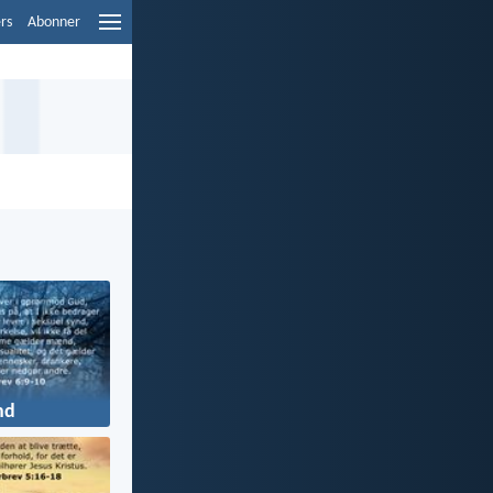
ers
Abonner
nd