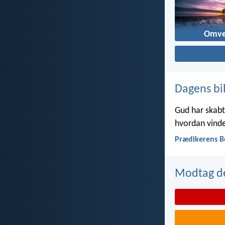
Omve
Dagens bi
Gud har skabt 
hvordan vinde
Prædikerens B
Modtag de