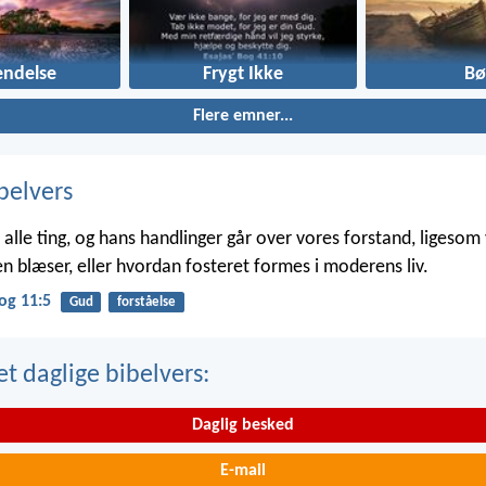
ndelse
Frygt Ikke
Bø
Flere emner...
belvers
alle ting, og hans handlinger går over vores forstand, ligesom v
n blæser, eller hvordan fosteret formes i moderens liv.
og 11:5
Gud
forståelse
t daglige bibelvers:
Daglig besked
E-mail