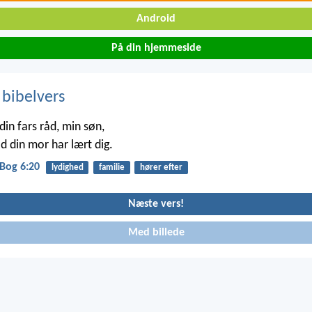
Android
På din hjemmeside
 bibelvers
din fars råd, min søn,
d din mor har lært dig.
Bog 6:20
lydighed
familie
hører efter
Næste vers!
Med billede