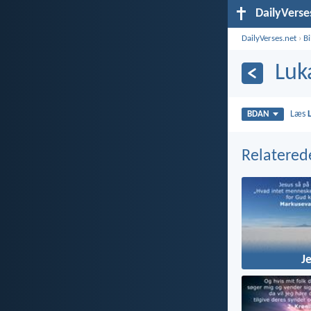
DailyVerse
DailyVerses.net
›
B
Luk
Læs
BDAN
Relatered
J