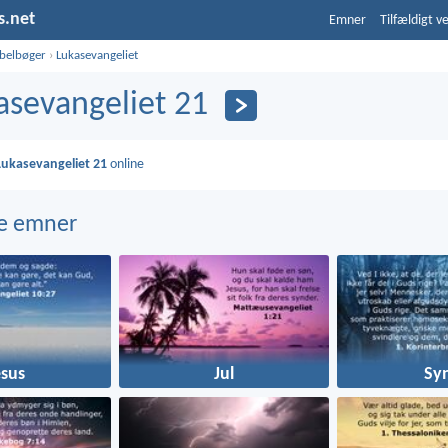
s.net
Emner
Tilfældigt v
ibelbøger
›
Lukasevangeliet
asevangeliet 21
Lukasevangeliet 21
online
e emner
esus
Jul
Sy