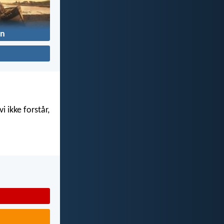
n
i ikke forstår,