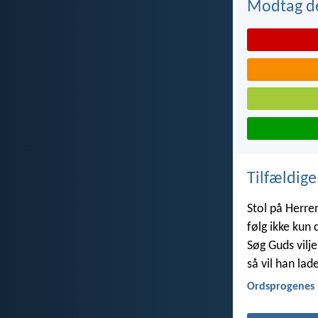
Modtag de
Tilfældige
Stol på Herren
følg ikke kun 
Søg Guds vilje 
så vil han lade
Ordsprogenes 