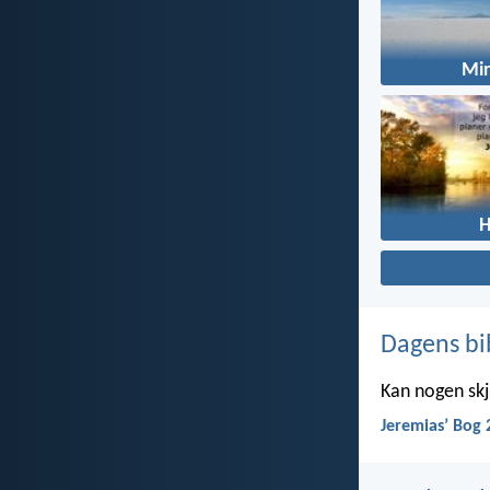
Mir
Dagens bi
Kan nogen skju
Jeremiasʼ Bog 