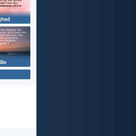
ghed
lie