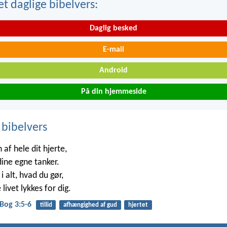
t daglige bibelvers:
Daglig besked
E-mail
Android
På din hjemmeside
 bibelvers
 af hele dit hjerte,
dine egne tanker.
i alt, hvad du gør,
 livet lykkes for dig.
Bog 3:5-6
tillid
afhængighed af gud
hjertet