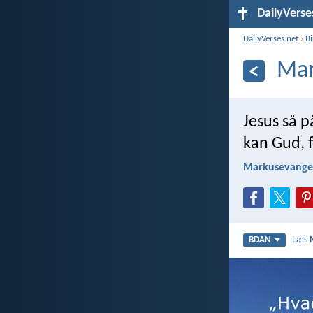
DailyVerse
DailyVerses.net
›
B
Mar
Jesus så 
kan Gud, f
Markusevangel
Læs
BDAN