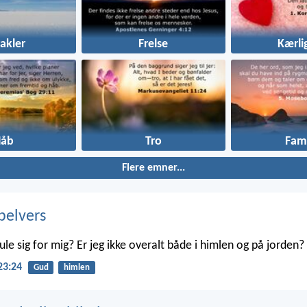
akler
Frelse
Kærli
Håb
Tro
Fami
Flere emner...
belvers
le sig for mig? Er jeg ikke overalt både i himlen og på jorden?
23:24
Gud
himlen