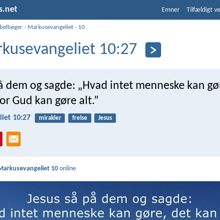
s.net
Emner
Tilfældigt v
ibelbøger
›
Markusevangeliet
›
10
kusevangeliet 10:27
på dem og sagde: „Hvad intet menneske kan gø
or Gud kan gøre alt.”
iet 10:27
mirakler
frelse
Jesus
Markusevangeliet 10
online