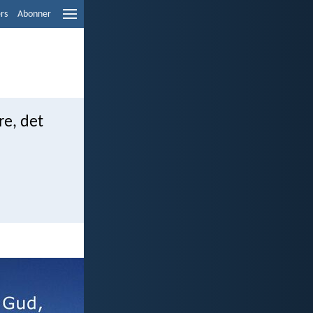
ers
Abonner
re, det