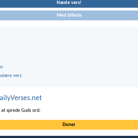
Næste vers!
Med billede
er
ulære vers
ailyVerses.net
at sprede Guds ord:
Doner