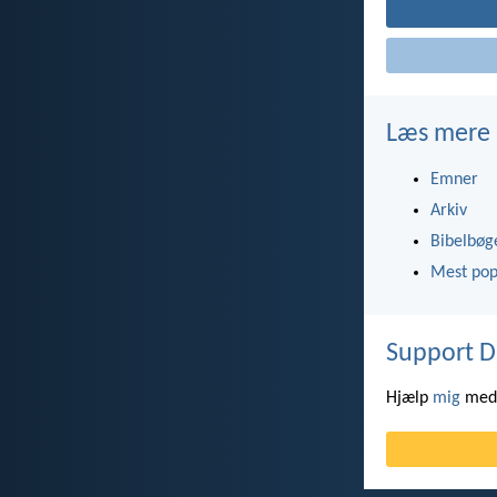
Læs mere
Emner
Arkiv
Bibelbøg
Mest pop
Support D
Hjælp
mig
med 