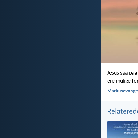
Jesus saa paa
ere mulige fo
Markusevangel
Relatered