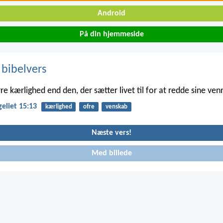
Android
På din hjemmeside
 bibelvers
re kærlighed end den, der sætter livet til for at redde sine ven
eliet 15:13
kærlighed
ofre
venskab
Næste vers!
Med billede