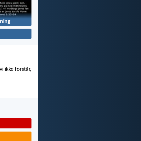
ning
i ikke forstår,