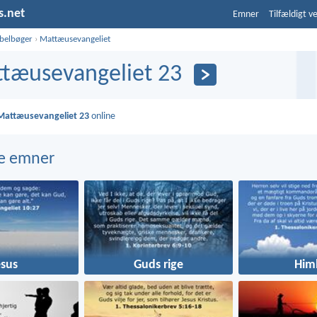
s.net
Emner
Tilfældigt v
ibelbøger
›
Mattæusevangeliet
tæusevangeliet 23
Mattæusevangeliet 23
online
e emner
esus
Guds rige
Him