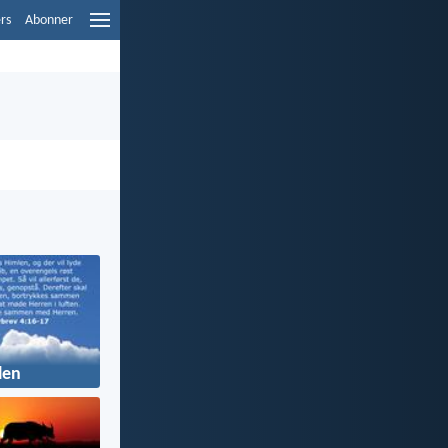
ers
Abonner
len