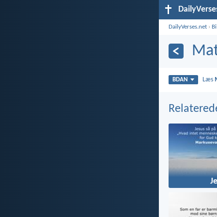
DailyVerse
DailyVerses.net
›
B
Mat
Læs
BDAN
Relatered
J