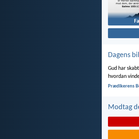
F
Dagens bi
Gud har skabt 
hvordan vinde
Prædikerens B
Modtag de