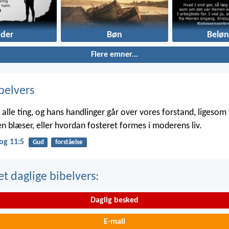
ader
Bøn
Beløn
Flere emner...
belvers
alle ting, og hans handlinger går over vores forstand, ligesom v
n blæser, eller hvordan fosteret formes i moderens liv.
og 11:5
Gud
forståelse
t daglige bibelvers:
Daglig besked
E-mail