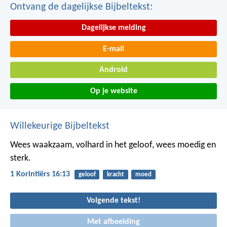
Ontvang de dagelijkse Bijbeltekst:
Dagelijkse melding
E-mail
Android
Op je website
Willekeurige Bijbeltekst
Wees waakzaam, volhard in het geloof, wees moedig en
sterk.
1 Korintiërs 16:13
geloof
kracht
moed
Volgende tekst!
Met afbeelding