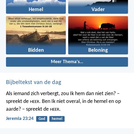
Hemel
Vader
Bidden
Beloning
Meer Thema's...
Bijbeltekst van de dag
Als iemand zich verbergt,
zou Ik hem dan niet zien? –
spreekt de
.
Ben Ik niet overal,
in de hemel en op
HEER
aarde? – spreekt de
.
HEER
Jeremia 23:24
God
hemel