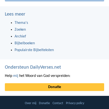
Lees meer
Thema's
Zoeken
Archief
Bijbelboeken
Populairste Bijbelteksten
Ondersteun DailyVerses.net
Help
mij
het Woord van God verspreiden:
Donatie
Over mij
Donatie
Contact
Privacy policy