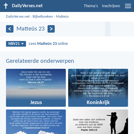
DailyVerses.net
Thema's
Inschrijven
DailyVerses.net
›
Bijbelboeken
›
Matteüs
Matteüs 23
Lees
Matteüs 23
online
NBV21
Gerelateerde onderwerpen
Jezus
Koninkrijk