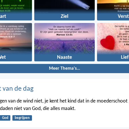
art
Ziel
Vers
Wet
Naaste
Lie
Meer Thema's...
t van de dag
gen van de wind niet, je kent het kind dat in de moederschoot g
 daden niet van God, die alles maakt.
God
begrijpen