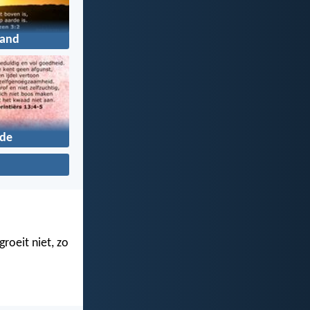
tand
fde
roeit niet, zo