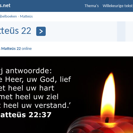
s.net
Thema's
Willekeurige tekst
ijbelboeken
›
Matteüs
teüs 22
s
Matteüs 22
online