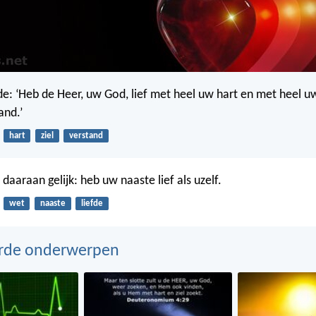
e: ‘Heb de Heer, uw God, lief met heel uw hart en met heel uw
and.’
hart
ziel
verstand
daaraan gelijk: heb uw naaste lief als uzelf.
wet
naaste
liefde
erde onderwerpen