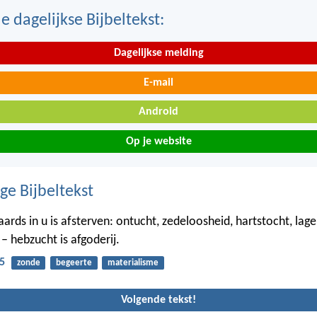
 dagelijkse Bijbeltekst:
Dagelijkse melding
E-mail
Android
Op je website
ge Bijbeltekst
aards in u is afsterven: ontucht, zedeloosheid, hartstocht, lag
– hebzucht is afgoderij.
5
zonde
begeerte
materialisme
Volgende tekst!