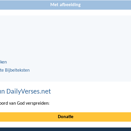
Met afbeelding
eken
te Bijbelteksten
n DailyVerses.net
ord van God verspreiden:
Donatie