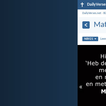
DailyVerse
DailyVerses.net
›
B
Mat
Lee
NBV21
«