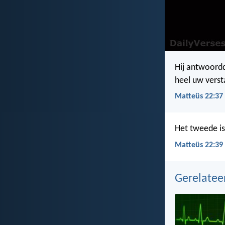
Hij antwoordd
heel uw verst
Matteüs 22:37
Het tweede is 
Matteüs 22:39
Gerelate