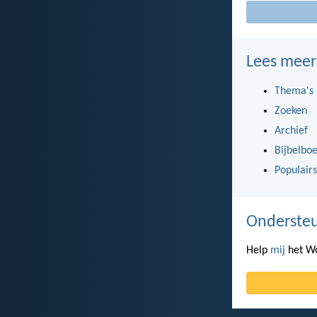
Lees meer
Thema's
Zoeken
Archief
Bijbelbo
Populairs
Ondersteu
Help
mij
het Wo