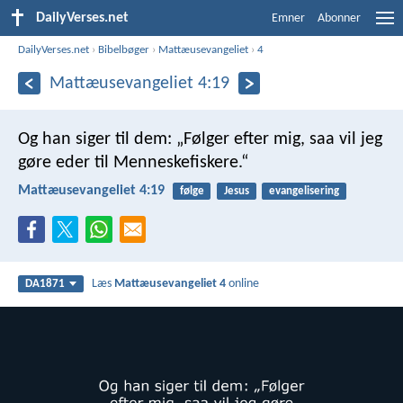
DailyVerses.net
Emner
Abonner
DailyVerses.net
›
Bibelbøger
›
Mattæusevangeliet
›
4
Mattæusevangeliet 4:19
Og han siger til dem: „Følger efter mig, saa vil jeg
gøre eder til Menneskefiskere.“
Mattæusevangeliet 4:19
følge
Jesus
evangelisering
Læs
Mattæusevangeliet 4
online
DA1871