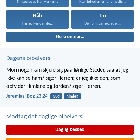
Thi saaledes har Herren...
Kærligheden er langmodig, er...
Håb
Tro
Thi jeg kender de...
Derfor siger jeg eder...
Flere emner...
Dagens bibelvers
Mon nogen kan skjule sig paa lønlige Steder, saa at jeg
ikke kan se ham? siger Herren; er jeg ikke den, som
opfylder Himlene og Jorden? siger Herren.
Jeremiasʼ Bog 23:24
Gud
himlen
Modtag det daglige bibelvers:
Daglig besked