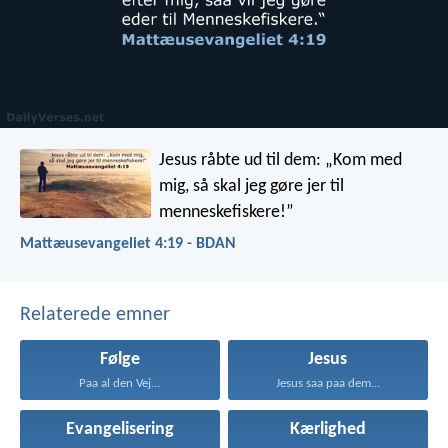
Jesus råbte ud til dem: „Kom med
mig, så skal jeg gøre jer til
menneskefiskere!”
Mattæusevangeliet 4:19 - BDAN
Relaterede emner
Følge
Jesus
Paa al den Vej...
Jesus saa paa dem...
Evangelisering
Kærlighed