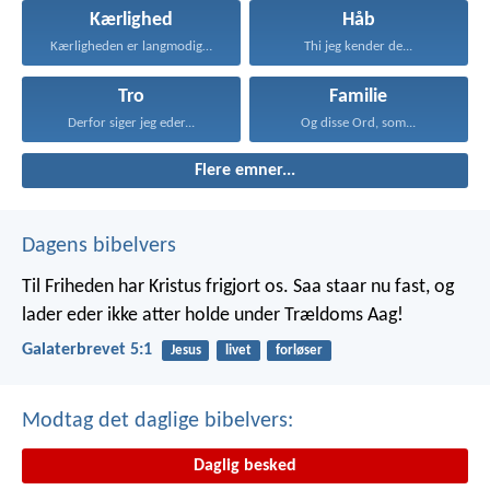
Kærlighed
Håb
Kærligheden er langmodig, er...
Thi jeg kender de...
Tro
Familie
Derfor siger jeg eder...
Og disse Ord, som...
Flere emner...
Dagens bibelvers
Til Friheden har Kristus frigjort os. Saa staar nu fast, og
lader eder ikke atter holde under Trældoms Aag!
Galaterbrevet 5:1
Jesus
livet
forløser
Modtag det daglige bibelvers:
Daglig besked