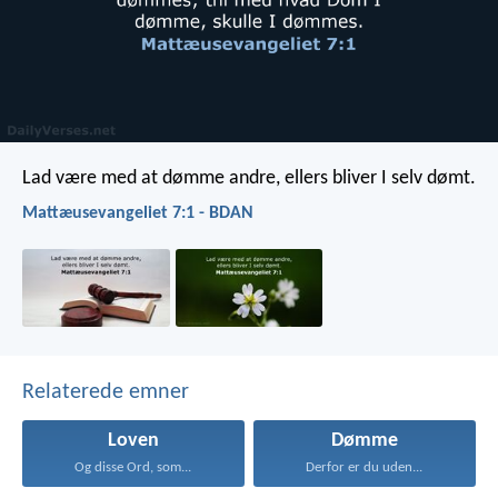
Lad være med at dømme andre, ellers bliver I selv dømt.
Mattæusevangeliet 7:1 - BDAN
Relaterede emner
Loven
Dømme
Og disse Ord, som...
Derfor er du uden...