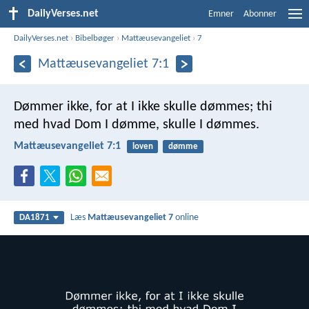
DailyVerses.net
Emner
Abonner
DailyVerses.net
›
Bibelbøger
›
Mattæusevangeliet
›
7
Mattæusevangeliet 7:1
Dømmer ikke, for at I ikke skulle dømmes; thi
med hvad Dom I dømme, skulle I dømmes.
Mattæusevangeliet 7:1
loven
dømme
Læs
Mattæusevangeliet 7
online
DA1871