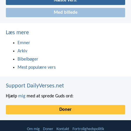
Næste vers!
Med billede
Læs mere
Emner
Arkiv
Bibelbøger
Mest populære vers
Support DailyVerses.net
Hjælp
mig
med at sprede Guds ord:
Doner
Om mig
Doner
Kontakt
Fortrolighedspolitik