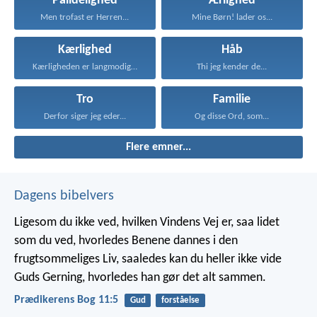
Pålidelighed
Ærlighed
Men trofast er Herren...
Mine Børn! lader os...
Kærlighed
Håb
Kærligheden er langmodig, er...
Thi jeg kender de...
Tro
Familie
Derfor siger jeg eder...
Og disse Ord, som...
Flere emner...
Dagens bibelvers
Ligesom du ikke ved, hvilken Vindens Vej er, saa lidet
som du ved, hvorledes Benene dannes i den
frugtsommeliges Liv, saaledes kan du heller ikke vide
Guds Gerning, hvorledes han gør det alt sammen.
Prædikerens Bog 11:5
Gud
forståelse