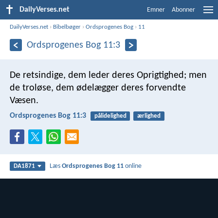
DailyVerses.net
Emner
Abonner
DailyVerses.net
›
Bibelbøger
›
Ordsprogenes Bog
›
11
Ordsprogenes Bog 11:3
De retsindige, dem leder deres Oprigtighed;
men
de troløse, dem ødelægger deres forvendte
Væsen.
Ordsprogenes Bog 11:3
pålidelighed
ærlighed
Læs
Ordsprogenes Bog 11
online
DA1871