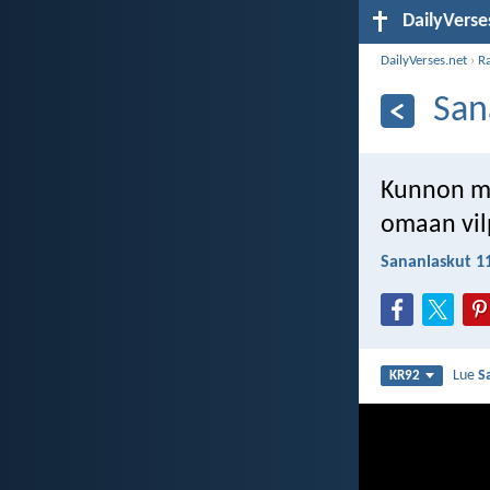
DailyVerse
DailyVerses.net
›
R
San
Kunnon mi
omaan vil
Sananlaskut 1
Lue
S
KR92