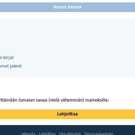
Kuvan kanssa
 kirjat
mmat jakeet
ittämään Jumalan sanaa (vielä vähemmän) mainoksilla:
Lahjoittaa
Minusta
Lahjoittaa
Ota yhteyttä
Tietosuojaseloste