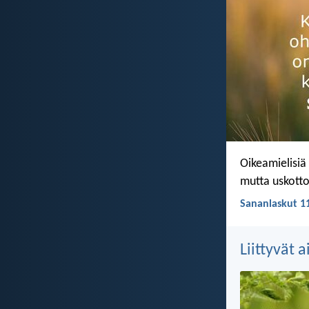
Oikeamielisiä
mutta uskotto
Sananlaskut 11
Liittyvät 