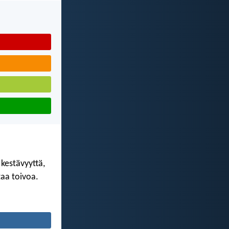
kestävyyttä,
taa toivoa.