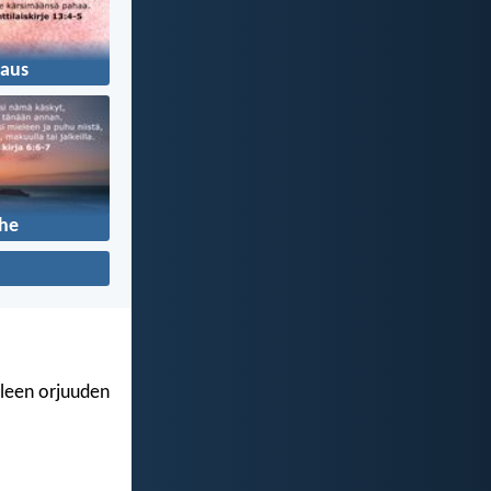
aus
he
lleen orjuuden