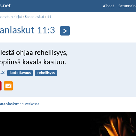
s.net
Aiheet
Satunnain
aamatun kirjat
›
Sananlaskut
›
11
anlaskut 11:3
estä ohjaa rehellisyys,
ppiinsä kavala kaatuu.
1:3
luotettavuus
rehellisyys
ananlaskut 11
verkossa