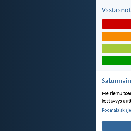
Vastaanot
Satunnai
Me riemuitsem
kestävyys aut
Roomalaiskirje