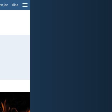
en jae
Tilaa