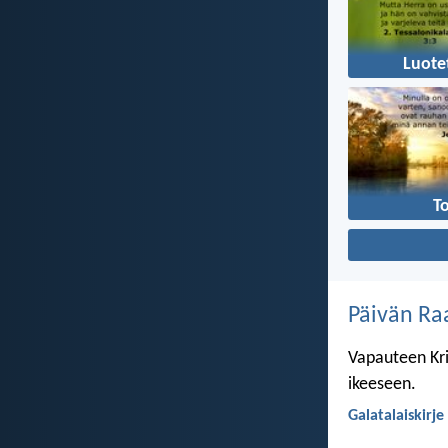
Luote
T
Päivän Ra
Vapauteen Kri
ikeeseen.
Galatalaiskirje