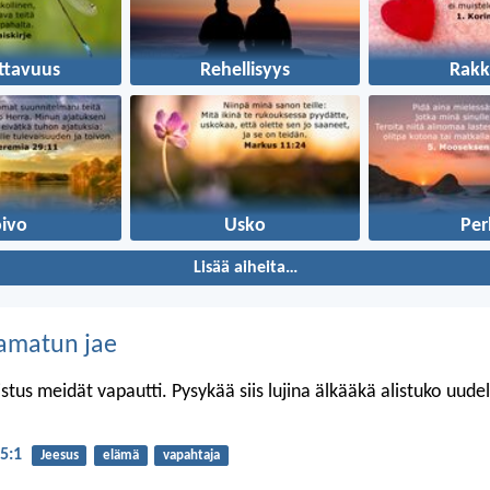
ttavuus
Rehellisyys
Rakk
oivo
Usko
Per
Lisää aiheita…
amatun jae
stus meidät vapautti. Pysykää siis lujina älkääkä alistuko uude
 5:1
Jeesus
elämä
vapahtaja