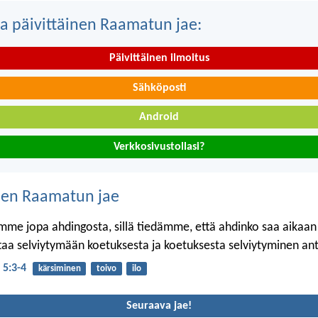
a päivittäinen Raamatun jae:
Päivittäinen ilmoitus
Sähköposti
Android
Verkkosivustollasi?
nen Raamatun jae
me jopa ahdingosta, sillä tiedämme, että ahdinko saa aikaan 
taa selviytymään koetuksesta ja koetuksesta selviytyminen an
 5:3-4
kärsiminen
toivo
ilo
Seuraava jae!