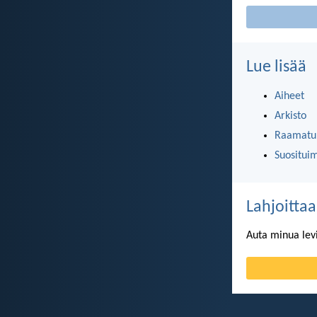
Lue lisää
Aiheet
Arkisto
Raamatun
Suositui
Lahjoittaa
Auta minua lev