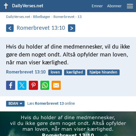
DailyVerses.net
Emner
Abonner
DailyVerses.net
›
Bibelbøger
›
Romerbrevet
›
13
Romerbrevet 13:10
Hvis du holder af dine medmennesker, vil du ikke
gøre dem noget ondt. Altså opfylder man loven,
når man viser kærlighed.
Romerbrevet 13:10
loven
kærlighed
hjælpe hinanden
Læs
Romerbrevet 13
online
BDAN