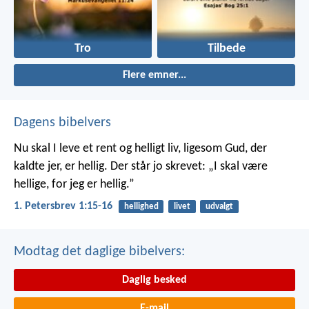
Tro
Tilbede
Flere emner...
Dagens bibelvers
Nu skal I leve et rent og helligt liv, ligesom Gud, der
kaldte jer, er hellig. Der står jo skrevet: „I skal være
hellige, for jeg er hellig.”
1. Petersbrev 1:15-16
hellighed
livet
udvalgt
Modtag det daglige bibelvers:
Daglig besked
E-mail