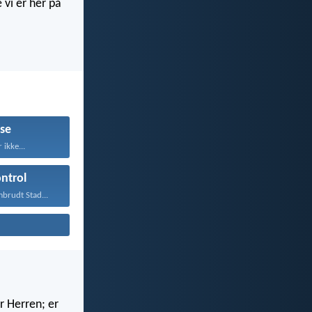
 vi er her på
lse
 ikke...
ntrol
brudt Stad...
r Herren; er