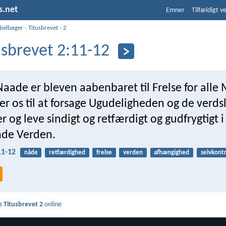
s.net
Emner
Tilfældigt v
ibelbøger
›
Titusbrevet
›
2
usbrevet 2:11-12
aade er bleven aabenbaret til Frelse for all
r os til at forsage Ugudeligheden og de verds
 og leve sindigt og retfærdigt og gudfrygtigt 
de Verden.
11-12
nåde
retfærdighed
frelse
verden
afhængighed
selvkontr
s
Titusbrevet 2
online