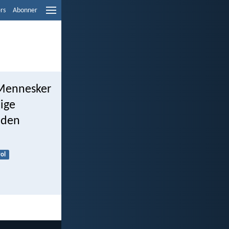
ers
Abonner
e Mennesker
lige
i den
ol