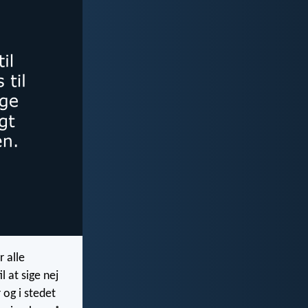
 alle
l at sige nej
r og i stedet