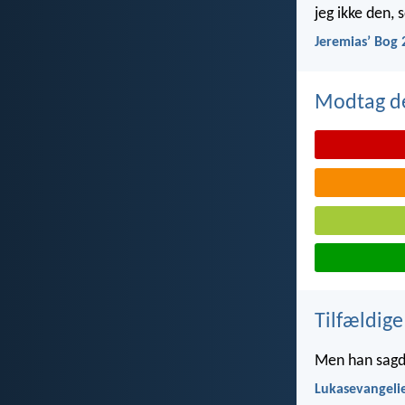
jeg ikke den,
Jeremiasʼ Bog 
Modtag de
Tilfældige
Men han sagde
Lukasevangelie