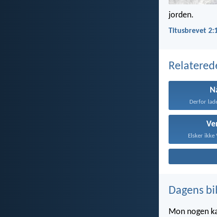
jorden.
Titusbrevet 2:
Relatered
N
Derfor lad
Ve
Elsker ikke 
Dagens bi
Mon nogen kan 