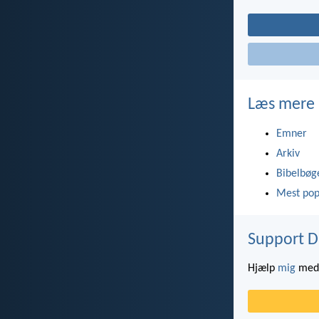
Læs mere
Emner
Arkiv
Bibelbøg
Mest pop
Support D
Hjælp
mig
med 