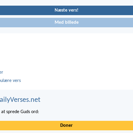
Næste vers!
Med billede
er
ulære vers
ailyVerses.net
at sprede Guds ord:
Doner