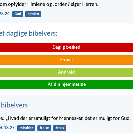
 som opfylder Himlene og Jorden? siger Herren.
23:24
Gud
himlen
t daglige bibelvers:
Daglig besked
E-mail
Android
På din hjemmeside
 bibelvers
: „Hvad der er umuligt for Mennesker, det er muligt for Gud.“
t 18:27
mirakler
frelse
Jesus