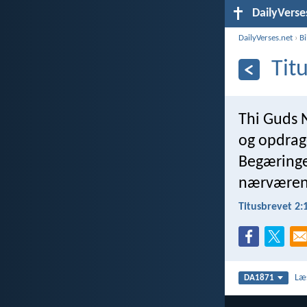
DailyVerse
DailyVerses.net
›
B
Tit
Thi Guds N
og opdrage
Begæringer
nærværen
Titusbrevet 2:
Læ
DA1871