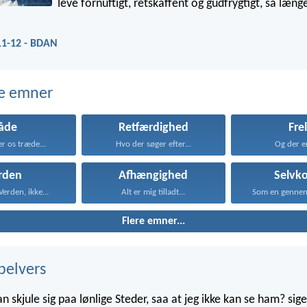
leve fornuftigt, retskaffent og gudfrygtigt, så længe
11-12 - BDAN
e emner
åde
Retfærdighed
Fre
er os træde...
Hvo der søger efter...
Og der er
rden
Afhængighed
Selvko
Verden, ikke...
Alt er mig tilladt...
Som en gennem
Flere emner...
belvers
skjule sig paa lønlige Steder, saa at jeg ikke kan se ham? sige