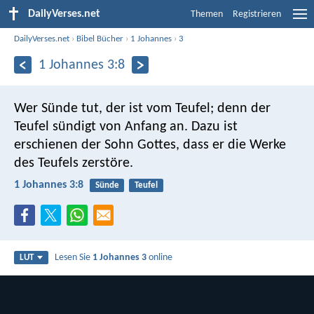
DailyVerses.net
Themen
Registrieren
DailyVerses.net
›
Bibel Bücher
›
1 Johannes
›
3
1 Johannes 3:8
Wer Sünde tut, der ist vom Teufel; denn der
Teufel sündigt von Anfang an. Dazu ist
erschienen der Sohn Gottes, dass er die Werke
des Teufels zerstöre.
1 Johannes 3:8
Sünde
Teufel
Lesen Sie
1 Johannes 3
online
LUT