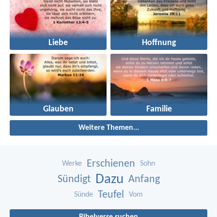
Liebe
Hoffnung
Glauben
Familie
Weitere Themen...
Erschienen
Werke
Sohn
Dazu
Sündigt
Anfang
Teufel
Sünde
Vom
Bibelverse suchen