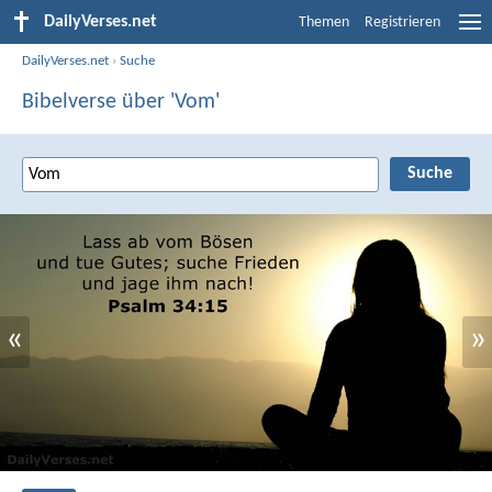
DailyVerses.net
Themen
Registrieren
DailyVerses.net
›
Suche
Bibelverse über 'Vom'
«
»