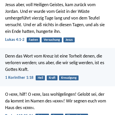
Jesus aber, voll Heiligen Geistes, kam zurück vom
Jordan. Und er wurde vom Geist in der Wüste
umhergeführt vierzig Tage lang und von dem Teufel
versucht. Und er aß nichts in diesen Tagen, und als sie
ein Ende hatten, hungerte ihn.
Lukas 4:1-2
Fasten
Versuchung
Jesus
Denn das Wort vom Kreuz ist eine Torheit denen, die
verloren werden; uns aber, die wir selig werden, ist es
Gottes Kraft.
1 Korinther 1:18
Heil
Kraft
Kreuzigung
O
, hilf!
O
, lass wohlgelingen!
Gelobt sei, der
HERR
HERR
da kommt im Namen des
!
Wir segnen euch vom
HERRN
Haus des
.
HERRN