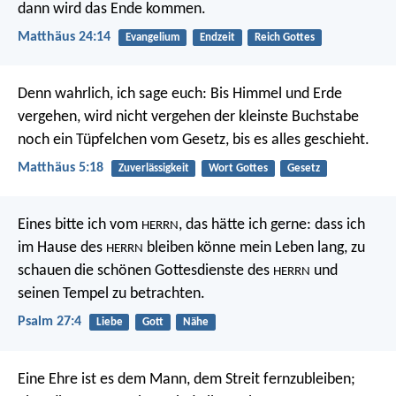
dann wird das Ende kommen.
Matthäus 24:14
Evangelium
Endzeit
Reich Gottes
Denn wahrlich, ich sage euch: Bis Himmel und Erde
vergehen, wird nicht vergehen der kleinste Buchstabe
noch ein Tüpfelchen vom Gesetz, bis es alles geschieht.
Matthäus 5:18
Zuverlässigkeit
Wort Gottes
Gesetz
Eines bitte ich vom
,
das hätte ich gerne:
dass ich
HERRN
im Hause des
bleiben könne
mein Leben lang,
zu
HERRN
schauen die schönen Gottesdienste des
und
HERRN
seinen Tempel zu betrachten.
Psalm 27:4
Liebe
Gott
Nähe
Eine Ehre ist es dem Mann, dem Streit fernzubleiben;