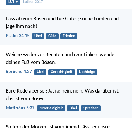
LUT
Luther 2017
Lass ab vom Bösen und tue Gutes;
suche Frieden und
jage ihm nach!
Psalm 34:15
Übel
Güte
Frieden
Weiche weder zur Rechten noch zur Linken;
wende
deinen Fuß vom Bösen.
Sprüche 4:27
Übel
Gerechtigkeit
Nachfolge
Eure Rede aber sei: Ja, ja; nein, nein. Was darüber ist,
das ist vom Bösen.
Matthäus 5:37
Zuverlässigkeit
Übel
Sprechen
So fern der Morgen ist vom Abend,
lässt er unsre