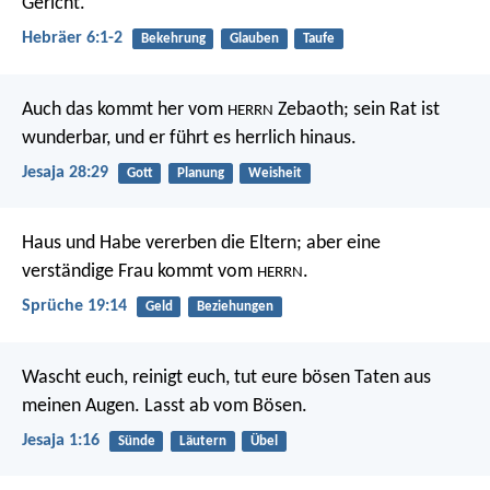
Gericht.
Hebräer 6:1-2
Bekehrung
Glauben
Taufe
Auch das kommt her vom
Zebaoth;
sein Rat ist
HERRN
wunderbar,
und er führt es herrlich hinaus.
Jesaja 28:29
Gott
Planung
Weisheit
Haus und Habe vererben die Eltern;
aber eine
verständige Frau kommt vom
.
HERRN
Sprüche 19:14
Geld
Beziehungen
Wascht euch, reinigt euch,
tut eure bösen Taten aus
meinen Augen.
Lasst ab vom Bösen.
Jesaja 1:16
Sünde
Läutern
Übel