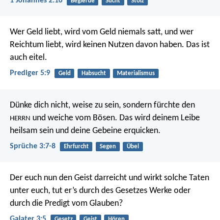
1 Johannes 2:16
Begierde
Sucht
Stolz
Wer Geld liebt, wird vom Geld niemals satt, und wer
Reichtum liebt, wird keinen Nutzen davon haben. Das ist
auch eitel.
Prediger 5:9
Geld
Habsucht
Materialismus
Dünke dich nicht, weise zu sein,
sondern fürchte den
und weiche vom Bösen.
Das wird deinem Leibe
HERRN
heilsam sein
und deine Gebeine erquicken.
Sprüche 3:7-8
Ehrfurcht
Segen
Übel
Der euch nun den Geist darreicht und wirkt solche Taten
unter euch, tut er’s durch des Gesetzes Werke oder
durch die Predigt vom Glauben?
Galater 3:5
Gesetz
Geist
Hören