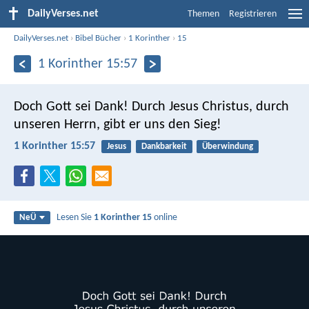
DailyVerses.net
Themen
Registrieren
DailyVerses.net
›
Bibel Bücher
›
1 Korinther
›
15
1 Korinther 15:57
Doch Gott sei Dank! Durch Jesus Christus, durch
unseren Herrn, gibt er uns den Sieg!
1 Korinther 15:57
Jesus
Dankbarkeit
Überwindung
Lesen Sie
1 Korinther 15
online
NeÜ