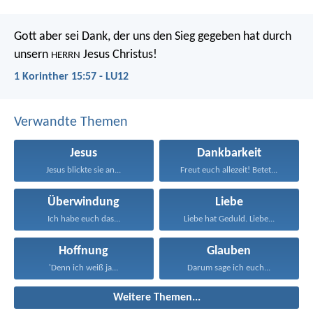
Gott aber sei Dank, der uns den Sieg gegeben hat durch
unsern
Jesus Christus!
HERRN
1 Korinther 15:57 - LU12
Verwandte Themen
Jesus
Dankbarkeit
Jesus blickte sie an...
Freut euch allezeit! Betet...
Überwindung
Liebe
Ich habe euch das...
Liebe hat Geduld. Liebe...
Hoffnung
Glauben
'Denn ich weiß ja...
Darum sage ich euch...
Weitere Themen...