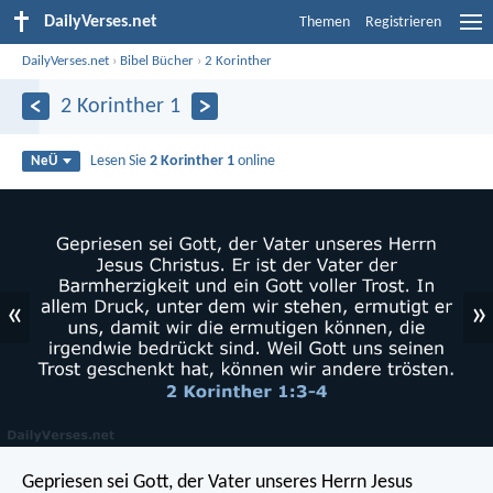
DailyVerses.net
Themen
Registrieren
DailyVerses.net
›
Bibel Bücher
›
2 Korinther
2 Korinther 1
Lesen Sie
2 Korinther 1
online
NeÜ
«
»
Gepriesen sei Gott, der Vater unseres Herrn Jesus