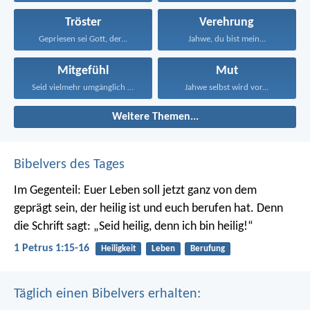
Tröster
Verehrung
Gepriesen sei Gott, der...
Jahwe, du bist mein...
Mitgefühl
Mut
Seid vielmehr umgänglich und...
Jahwe selbst wird vor...
Weitere Themen...
Bibelvers des Tages
Im Gegenteil: Euer Leben soll jetzt ganz von dem
geprägt sein, der heilig ist und euch berufen hat.
Denn
die Schrift sagt: „Seid heilig, denn ich bin heilig!“
1 Petrus 1:15-16
Heiligkeit
Leben
Berufung
Täglich einen Bibelvers erhalten: