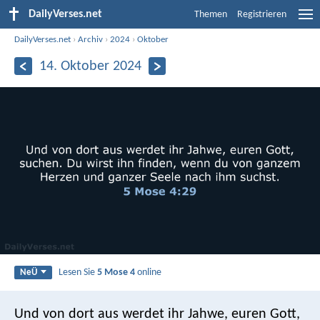
DailyVerses.net
Themen
Registrieren
DailyVerses.net
›
Archiv
›
2024
›
Oktober
14. Oktober 2024
Lesen Sie
5 Mose 4
online
NeÜ
Und von dort aus werdet ihr Jahwe, euren Gott,