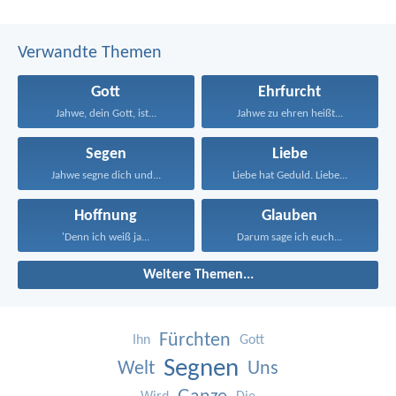
Verwandte Themen
Gott
Ehrfurcht
Jahwe, dein Gott, ist...
Jahwe zu ehren heißt...
Segen
Liebe
Jahwe segne dich und...
Liebe hat Geduld. Liebe...
Hoffnung
Glauben
'Denn ich weiß ja...
Darum sage ich euch...
Weitere Themen...
Fürchten
Ihn
Gott
Segnen
Welt
Uns