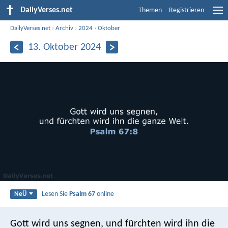
DailyVerses.net
Themen
Registrieren
DailyVerses.net
›
Archiv
›
2024
›
Oktober
13. Oktober 2024
Lesen Sie
Psalm 67
online
NeÜ
Gott wird uns segnen,
und fürchten wird ihn die