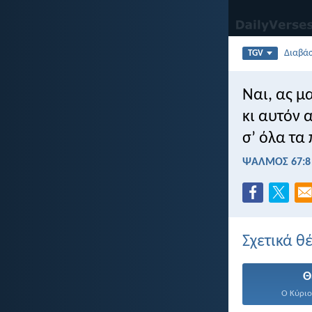
Διαβά
TGV
Ναι, ας μ
κι αυτόν 
σ’ όλα τα
ΨΑΛΜΌΣ 67:8
Σχετικά θ
Θ
Ο Κύριος