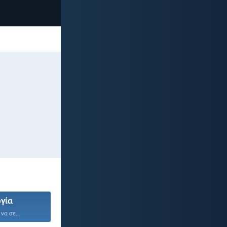
γία
να σε...