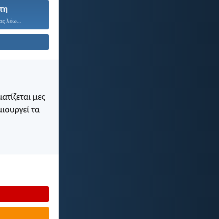
τη
ας λέω...
ατίζεται μες
μιουργεί τα