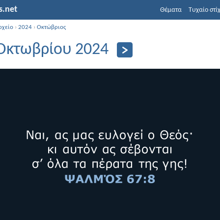
s.net
Θέματα
Τυχαίο στί
ρχείο
›
2024
›
Οκτώβριος
Οκτωβρίου 2024