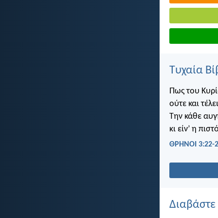
Τυχαία Βί
Πως του Κυρί
ούτε και τέλε
Την κάθε αυγ
κι είν’ η πισ
ΘΡΗΝΟΙ 3:22-
Διαβάστε