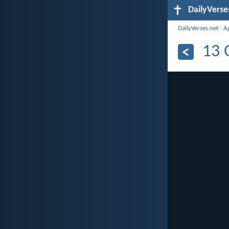
DailyVerse
DailyVerses.net
›
Α
13 