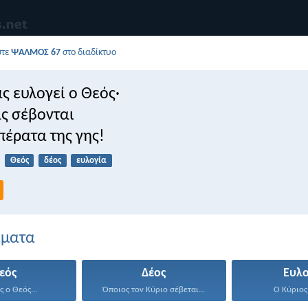
στε
ΨΑΛΜΌΣ 67
στο διαδίκτυο
ας ευλογεί ο Θεός·
ας σέβονται
 πέρατα της γης!
Θεός
δέος
ευλογία
έματα
εός
Δέος
Ευλο
 ο Θεός...
Όποιος τον Κύριο σέβεται...
Ο Κύριος 