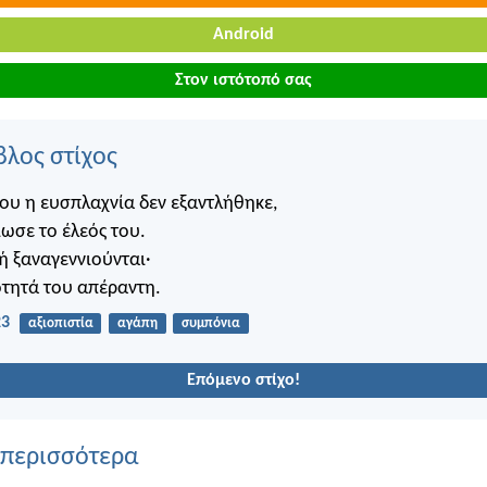
Android
Στον ιστότοπό σας
βλος στίχος
ου η ευσπλαχνία δεν εξαντλήθηκε,
ιωσε το έλεός του.
ή ξαναγεννιούνται·
τότητά του απέραντη.
23
αξιοπιστία
αγάπη
συμπόνια
Επόμενο στίχο!
 περισσότερα