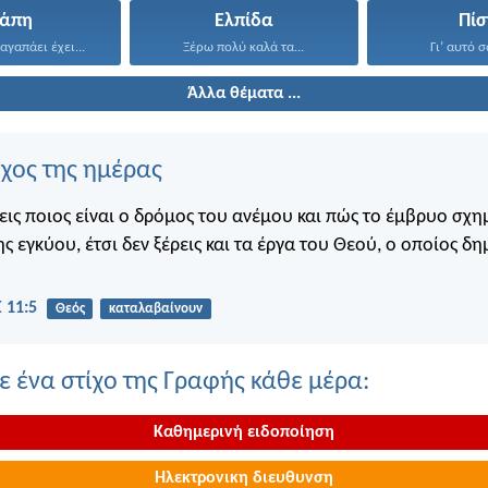
γάπη
Ελπίδα
Πίσ
αγαπάει έχει...
Ξέρω πολύ καλά τα...
Γι’ αυτό σ
Άλλα θέματα ...
ίχος της ημέρας
εις ποιος είναι ο δρόμος του ανέμου και πώς το έμβρυο σχημ
ης εγκύου, έτσι δεν ξέρεις και τα έργα του Θεού, ο οποίος δη
 11:5
Θεός
καταλαβαίνουν
 ένα στίχο της Γραφής κάθε μέρα:
Καθημερινή ειδοποίηση
Ηλεκτρονικη διευθυνση