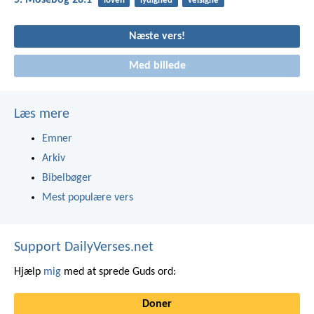
5. Mosebog 28:1
loven
lydighed
velsigne
Næste vers!
Med billede
Læs mere
Emner
Arkiv
Bibelbøger
Mest populære vers
Support DailyVerses.net
Hjælp
mig
med at sprede Guds ord:
Doner