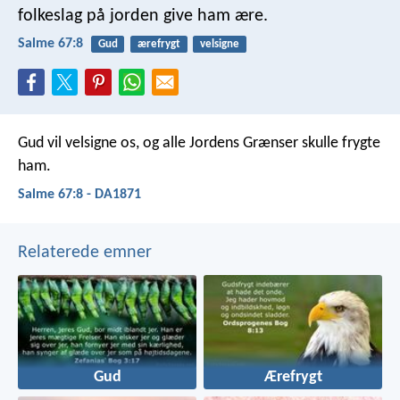
folkeslag på jorden give ham ære.
Salme 67:8
Gud
ærefrygt
velsigne
Gud vil velsigne os,
og alle Jordens Grænser skulle frygte
ham.
Salme 67:8 - DA1871
Relaterede emner
Gud
Ærefrygt