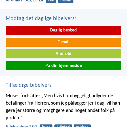
Jeremiasʼ Bog 23:24
Gud
himlen
Modtag det daglige bibelvers:
Daglig besked
E-mail
Android
På din hjemmeside
Tilfældige bibelvers
Moses fortsatte: „Men hvis I omhyggeligt adlyder de
befalinger fra Herren, som jeg pålægger jer i dag, vil han
gøre jer større og mægtigere end noget andet folk på
jorden.”