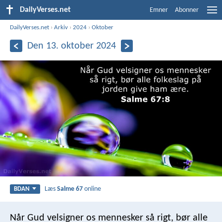
DailyVerses.net
Emner
Abonner
DailyVerses.net
›
Arkiv
›
2024
›
Oktober
Den 13. oktober 2024
Læs
Salme 67
online
BDAN
Når Gud velsigner os mennesker så rigt,
bør alle