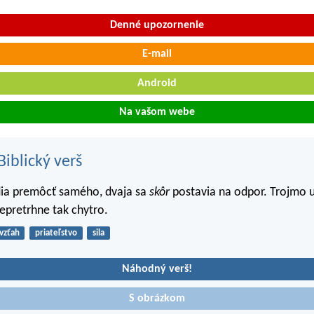
Denné upozornenie
E-mail
Android
Na vašom webe
iblický verš
dia premôcť samého, dvaja sa
skôr
postavia na odpor. Trojmo 
epretrhne tak chytro.
vzťah
priateľstvo
sila
Náhodný verš!
S obrázkom