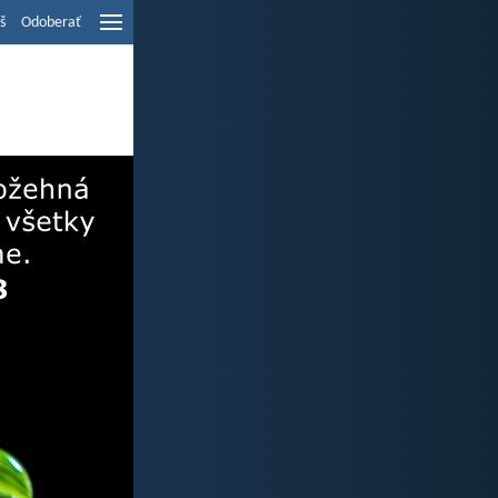
š
Odoberať