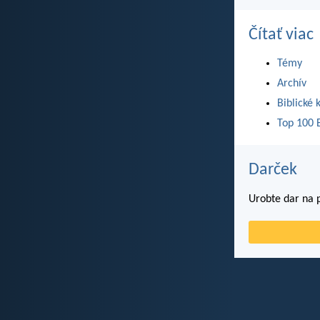
Čítať viac
Témy
Archív
Biblické 
Top 100 B
Darček
Urobte dar na p