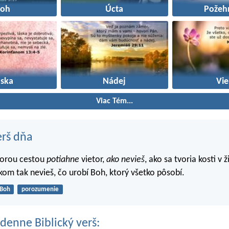
Boh
Úcta
Požeh
áska
Nádej
Vie
Viac Tém...
erš dňa
torou cestou
potiahne
vietor,
ako nevieš
, ako sa tvoria kosti v 
lkom tak nevieš, čo urobí Boh, ktorý všetko pôsobí.
Boh
porozumenie
denne Biblický verš: