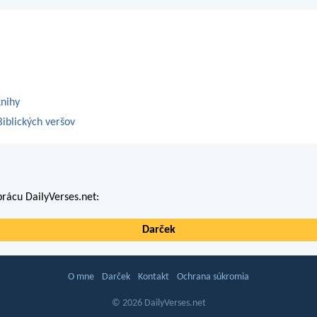
knihy
iblických veršov
rácu DailyVerses.net:
Darček
O mne
Darček
Kontakt
Ochrana súkromia
© 2026 DailyVerses.net