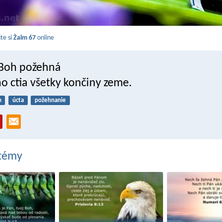
jte si
Žalm 67
online
 Boh požehná
ho ctia všetky končiny zeme.
h
úcta
požehnanie
 témy