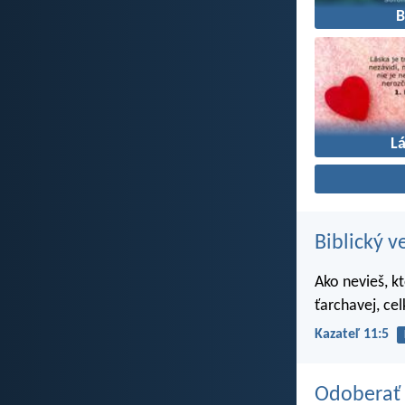
L
Biblický v
Ako nevieš, k
ťarchavej, ce
Kazateľ 11:5
Odoberať 