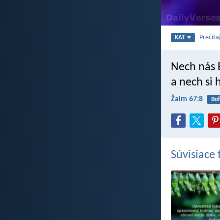
Prečíta
KAT
Nech nás
a nech si 
Žalm 67:8
Bo
Súvisiace