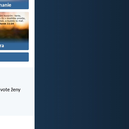
nanie
ra
živote ženy