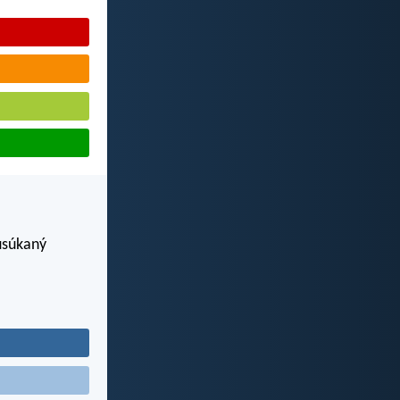
usúkaný