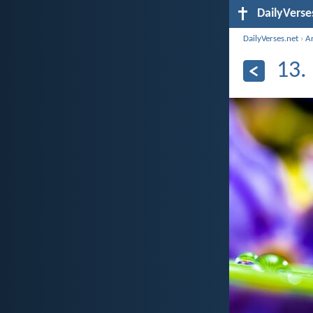
DailyVerse
DailyVerses.net
›
A
13.