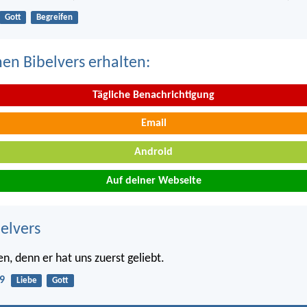
Gott
Begreifen
nen Bibelvers erhalten:
Tägliche Benachrichtigung
Email
Android
Auf deiner Webseite
belvers
en, denn er hat uns zuerst geliebt.
9
Liebe
Gott