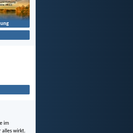
nung
e im
alles wirkt.