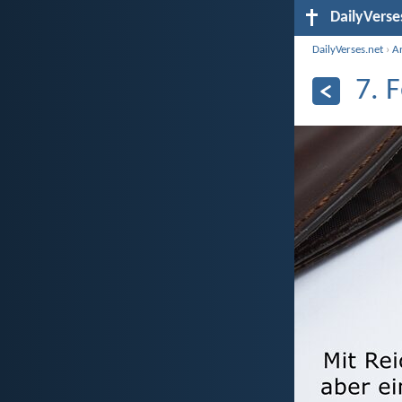
DailyVerse
DailyVerses.net
›
A
7. 