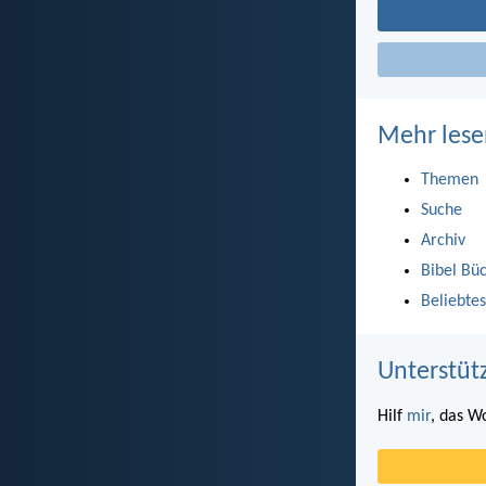
Mehr lese
Themen
Suche
Archiv
Bibel Bü
Beliebtes
Unterstüt
Hilf
mir
, das W