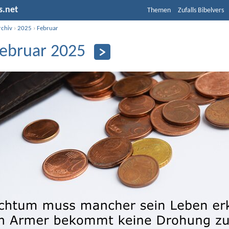
s.net
Themen
Zufalls Bibelvers
rchiv
›
2025
›
Februar
Februar 2025