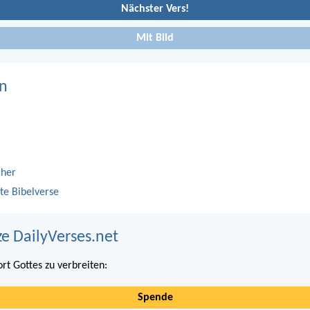
Nächster Vers!
Mit Bild
n
cher
te Bibelverse
ze DailyVerses.net
ort Gottes zu verbreiten:
Spende