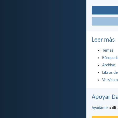
Leer más
Temas
Búsqued
Archivo
Libros de
Versícul
Apoyar Da
Ayúdame
a difu