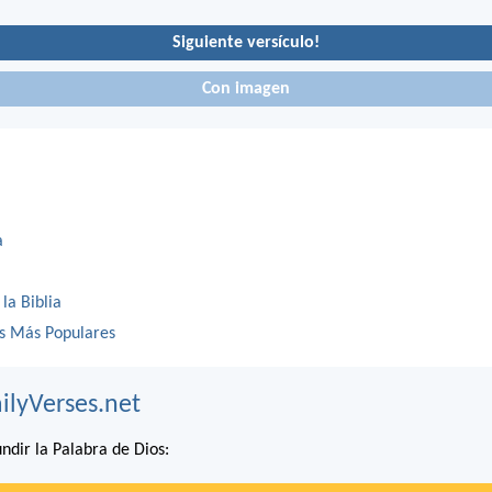
Siguiente versículo!
Con imagen
a
 la Biblia
os Más Populares
ilyVerses.net
ndir la Palabra de Dios: