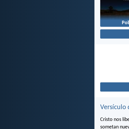
Po
Versículo 
Cristo nos li
sometan nuev