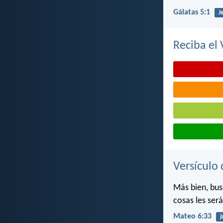
Gálatas 5:1
J
Reciba el 
Versículo 
Más bien, bus
cosas les ser
Mateo 6:33
j