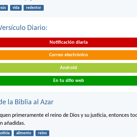
esús
vida
redentor
Versículo Diario:
Notificación diaria
Correo electrónico
Android
En tu sitio web
de la Biblia al Azar
quen primeramente el reino de Dios y su justicia, entonces to
án añadidas.
usticia
alimento
reino