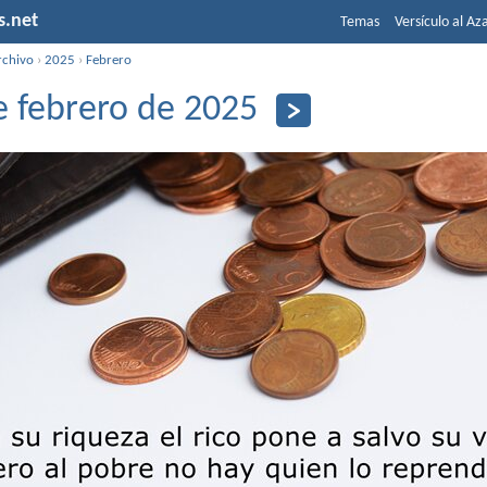
s.net
Temas
Versículo al Az
rchivo
›
2025
›
Febrero
e febrero de 2025