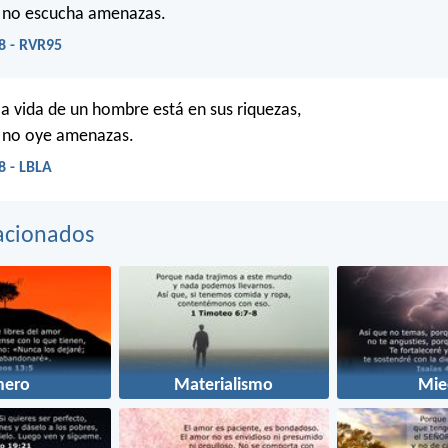
e no escucha amenazas.
8 - RVR95
 la vida de un hombre está en sus riquezas,
e no oye amenazas.
8 - LBLA
acionados
nero
Materialismo
Mie